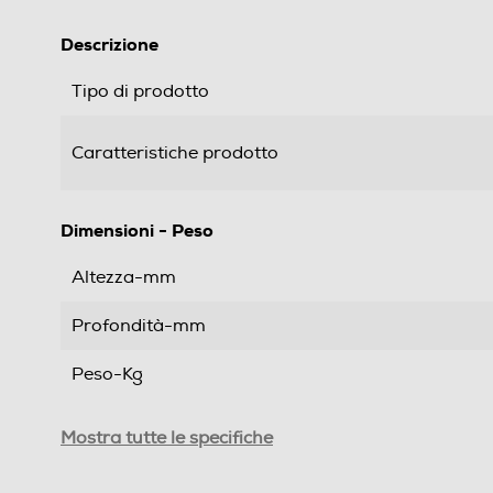
Descrizione
Tipo di prodotto
Caratteristiche prodotto
Dimensioni - Peso
Altezza-mm
Profondità-mm
Peso-Kg
Informazioni sulla sicurezza del prodotto
Mostra tutte le specifiche
Clicca qui