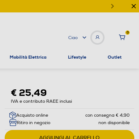
0
Ciao
Mobilità Elettrica
Lifestyle
Outlet
€ 25,49
IVA e contributo RAEE inclusi
Acquisto online
con consegna € 4,90
Ritiro in negozio
non disponibile
AGGIUNGI AL CARRELLO