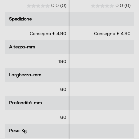
0.0
(0)
0.0
(0)
0
0
.
.
Spedizione
Spedizione
0
0
s
s
Consegna € 4,90
Consegna € 4,90
u
u
5
5
Altezza-mm
Altezza-mm
s
s
t
t
e
e
180
l
l
l
l
Larghezza-mm
Larghezza-mm
e
e
.
.
60
Profondità-mm
Profondità-mm
60
Peso-Kg
Peso-Kg