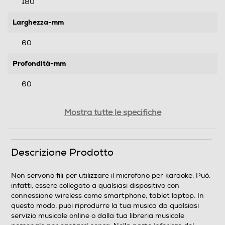
180
Larghezza-mm
60
Profondità-mm
60
Peso-Kg
Mostra tutte le specifiche
0,3
Descrizione Prodotto
Informazioni sulla sicurezza del prodotto
Clicca qui
Non servono fili per utilizzare il microfono per karaoke. Può,
infatti, essere collegato a qualsiasi dispositivo con
connessione wireless come smartphone, tablet laptop. In
questo modo, puoi riprodurre la tua musica da qualsiasi
servizio musicale online o dalla tua libreria musicale