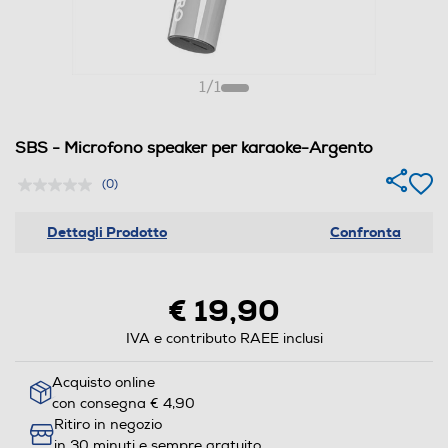
1
/
1
SBS - Microfono speaker per karaoke-Argento
(0)
Dettagli Prodotto
Confronta
€ 19,90
IVA e contributo RAEE inclusi
Acquisto online
con consegna € 4,90
Ritiro in negozio
in 30 minuti e sempre gratuito