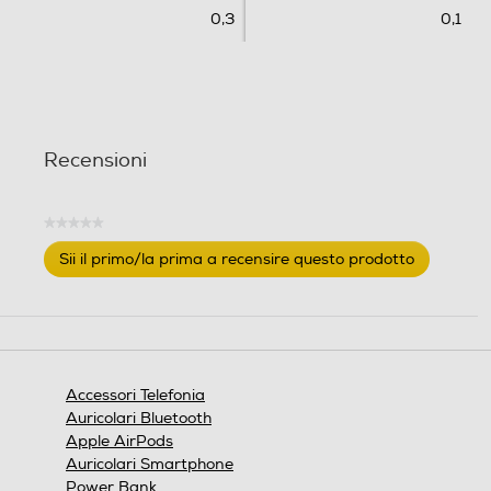
0,3
0,1
Recensioni
★★★★★
Nessuna
Sii il primo/la prima a recensire questo prodotto
valutazione
.
Questa
azione
aprirà
una
finestra
Accessori Telefonia
modale.
Auricolari Bluetooth
Apple AirPods
Auricolari Smartphone
Power Bank