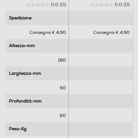
0.0
(0)
0.0
(0)
0
0
.
.
Spedizione
Spedizione
0
0
s
s
Consegna € 4,90
Consegna € 4,90
u
u
5
5
Altezza-mm
Altezza-mm
s
s
t
t
e
e
180
l
l
l
l
Larghezza-mm
Larghezza-mm
e
e
.
.
60
Profondità-mm
Profondità-mm
60
Peso-Kg
Peso-Kg