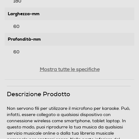
180
Larghezza-mm
60
Profondità-mm
60
Peso-Kg
Mostra tutte le specifiche
0,3
Descrizione Prodotto
Informazioni sulla sicurezza del prodotto
Clicca qui
Non servono fili per utilizzare il microfono per karaoke. Può,
infatti, essere collegato a qualsiasi dispositivo con
connessione wireless come smartphone, tablet laptop. In
questo modo, puoi riprodurre la tua musica da qualsiasi
servizio musicale online o dalla tua libreria musicale