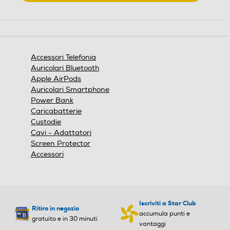
.
Questa
azione
aprirà
una
finestra
Accessori Telefonia
modale.
Auricolari Bluetooth
Apple AirPods
Auricolari Smartphone
Power Bank
Caricabatterie
Custodie
Cavi - Adattatori
Screen Protector
Accessori
Iscriviti a Star Club
Ritiro in negozio
accumula punti e
gratuito e in 30 minuti
vantaggi