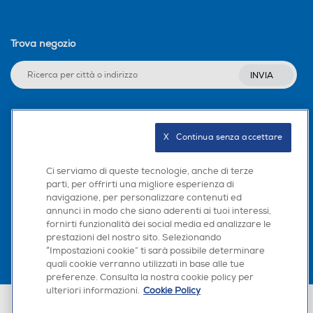
Trova negozio
INVIA
Seguici sui social
X   Continua senza accettare
Ci serviamo di queste tecnologie, anche di terze
parti, per offrirti una migliore esperienza di
navigazione, per personalizzare contenuti ed
Scarica la nostra app
annunci in modo che siano aderenti ai tuoi interessi,
fornirti funzionalità dei social media ed analizzare le
prestazioni del nostro sito. Selezionando
“Impostazioni cookie” ti sarà possibile determinare
quali cookie verranno utilizzati in base alle tue
preferenze. Consulta la nostra cookie policy per
ulteriori informazioni.
Cookie Policy
Euronics Italia SpA. Sede legale Via Montefeltro, 6/a 20156 Milano