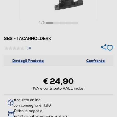
1
/
5
SBS - TACARHOLDERK
(0)
Dettagli Prodotto
Confronta
€ 24,90
IVA e contributo RAEE inclusi
Acquisto online
con consegna € 4,90
Ritiro in negozio
in 30 minuti e sempre gratuito