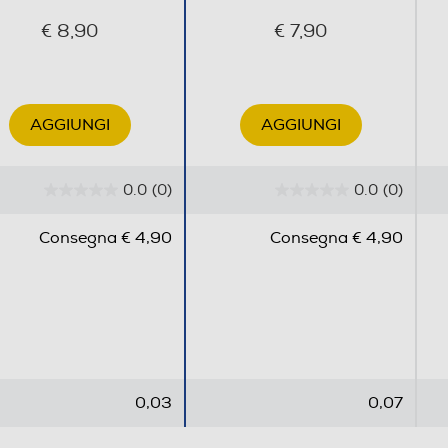
€ 8,90
€ 7,90
AGGIUNGI
AGGIUNGI
0.0
(0)
0.0
(0)
0
0
.
.
Consegna € 4,90
Consegna € 4,90
0
0
s
s
u
u
5
5
s
s
t
t
e
e
0,03
0,07
l
l
l
l