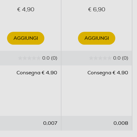
€ 4,90
€ 6,90
AGGIUNGI
AGGIUNGI
0.0
(0)
0.0
(0)
0
0
.
.
Consegna € 4,90
Consegna € 4,90
0
0
s
s
u
u
5
5
s
s
t
t
e
e
0,007
0,008
l
l
l
l