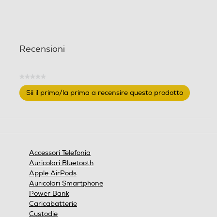
Recensioni
★★★★★
Nessuna
Sii il primo/la prima a recensire questo prodotto
valutazione
.
Questa
azione
aprirà
una
finestra
Accessori Telefonia
modale.
Auricolari Bluetooth
Apple AirPods
Auricolari Smartphone
Power Bank
Caricabatterie
Custodie