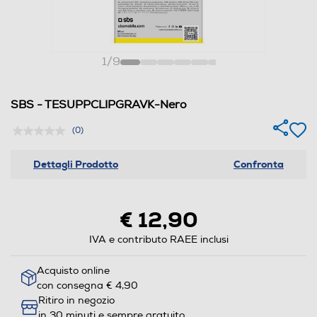
1
/
9
SBS - TESUPPCLIPGRAVK-Nero
(0)
Dettagli Prodotto
Confronta
€ 12,90
IVA e contributo RAEE inclusi
Acquisto online
con consegna € 4,90
Ritiro in negozio
in 30 minuti e sempre gratuito