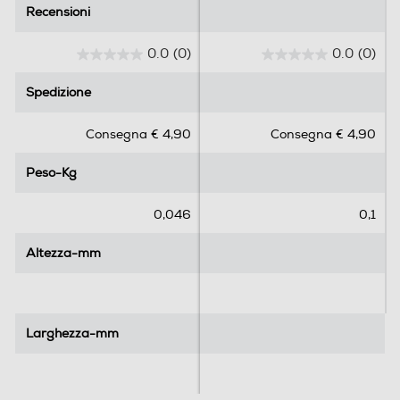
Recensioni
Recensioni
0.0
(0)
0.0
(0)
0
0
.
.
Spedizione
Spedizione
0
0
s
s
Consegna € 4,90
Consegna € 4,90
u
u
5
5
Peso-Kg
Peso-Kg
s
s
t
t
e
e
0,046
0,1
l
l
l
l
Altezza-mm
Altezza-mm
e
e
.
.
Larghezza-mm
Larghezza-mm