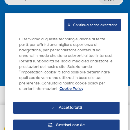
Seguici sui social
X   Continua senza accettare
Ci serviamo di queste tecnologie, anche di terze
parti, per offrirti una migliore esperienza di
navigazione, per personalizzare contenuti ed
Scarica la nostra app
annunci in modo che siano aderenti ai tuoi interessi,
fornirti funzionalità dei social media ed analizzare le
prestazioni del nostro sito. Selezionando
“Impostazioni cookie” ti sarà possibile determinare
quali cookie verranno utilizzati in base alle tue
preferenze. Consulta la nostra cookie policy per
ulteriori informazioni.
Cookie Policy
Euronics Italia SpA. Sede legale Via Montefeltro, 6/a 20156 Milano
Partita Iva, Codice Fiscale e iscrizione CCIAA Milano Monza Brianza Lodi
n. 13337170156. Codice intermediario SDI: HHBD9AK. Vendite soggette
Accetta tutti
agli Artt. 45 e ss del Codice del Consumo in tema di Diritti dei
Consumatori.
€ 16,90
Gestisci cookie
AGGIUNGI AL CARRELLO