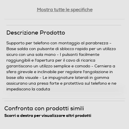
Peso-Kg
Mostra tutte le specifiche
0,188
Descrizione Prodotto
Informazioni sulla sicurezza del prodotto
Supporto per telefono con montaggio al parabrezza -
Clicca qui
Base salda con pulsante di sblocco rapido per un utilizzo
sicuro con una sola mano - I pulsanti facilmente
raggiungibili e l'apertura per il cavo di ricarica
garantiscono un utilizzo semplice e comodo - Cerniera a
sfera girevole e inclinabile per regolare l'angolazione in
base alla visuale - Le impugnature laterali in gomma
assicurano una presa forte e protettiva sul telefono e ne
impediscono la caduta
Confronta con prodotti simili
Scorri a destra per visualizzare altri prodotti