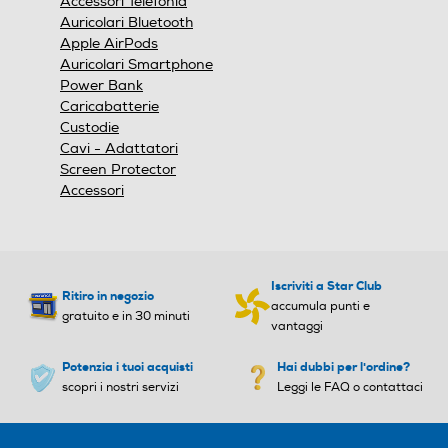
Accessori Telefonia
modale.
Auricolari Bluetooth
Apple AirPods
Auricolari Smartphone
Power Bank
Caricabatterie
Custodie
Cavi - Adattatori
Screen Protector
Accessori
Iscriviti a Star Club
Ritiro in negozio
accumula punti e
gratuito e in 30 minuti
vantaggi
Potenzia i tuoi acquisti
Hai dubbi per l'ordine?
scopri i nostri servizi
Leggi le FAQ o contattaci