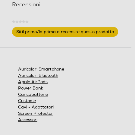
Recensioni
★★★★★
Nessuna
Sii il primo/la prima a recensire questo prodotto
valutazione
.
Questa
azione
aprirà
una
finestra
Auricolari Smartphone
modale.
Auricolari Bluetooth
Apple AirPods
Power Bank
Caricabatterie
Custodie
Cavi - Adattatori
Screen Protector
Accessori