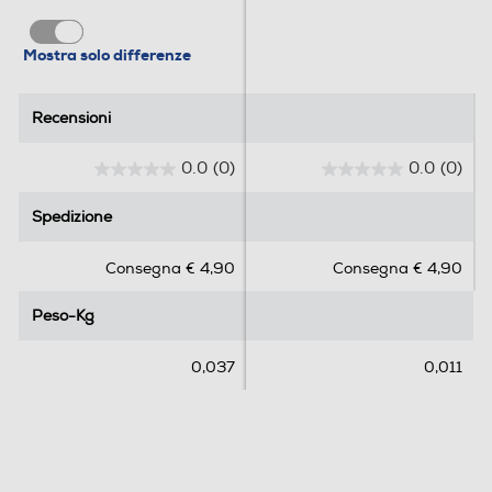
Mostra solo differenze
Recensioni
Recensioni
0.0
(0)
0.0
(0)
0
0
.
.
Spedizione
Spedizione
0
0
s
s
Consegna € 4,90
Consegna € 4,90
u
u
5
5
Peso-Kg
Peso-Kg
s
s
t
t
e
e
0,037
0,011
l
l
l
l
e
e
.
.