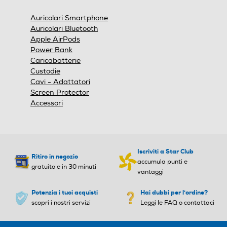
una
finestra
Auricolari Smartphone
modale.
Auricolari Bluetooth
Apple AirPods
Power Bank
Caricabatterie
Custodie
Cavi - Adattatori
Screen Protector
Accessori
Iscriviti a Star Club
Ritiro in negozio
accumula punti e
gratuito e in 30 minuti
vantaggi
Potenzia i tuoi acquisti
Hai dubbi per l'ordine?
scopri i nostri servizi
Leggi le FAQ o contattaci