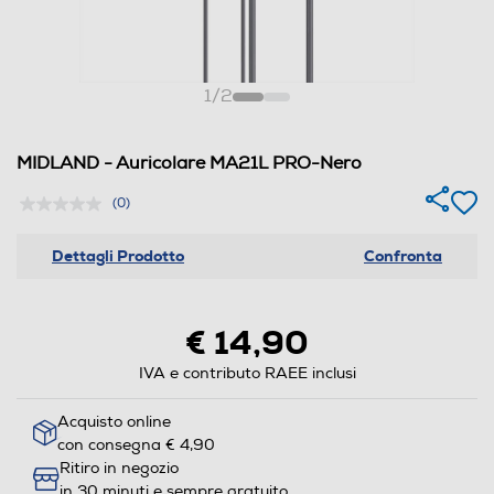
1
/
2
MIDLAND - Auricolare MA21L PRO-Nero
(0)
Dettagli Prodotto
Confronta
€ 14,90
IVA e contributo RAEE inclusi
Acquisto online
con consegna € 4,90
Ritiro in negozio
in 30 minuti e sempre gratuito