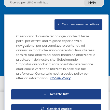
INVIA
Seguici sui social
X   Continua senza accettare
Ci serviamo di queste tecnologie, anche di terze
parti, per offrirti una migliore esperienza di
navigazione, per personalizzare contenuti ed
Scarica la nostra app
annunci in modo che siano aderenti ai tuoi interessi,
fornirti funzionalità dei social media ed analizzare le
prestazioni del nostro sito. Selezionando
“Impostazioni cookie” ti sarà possibile determinare
quali cookie verranno utilizzati in base alle tue
preferenze. Consulta la nostra cookie policy per
ulteriori informazioni.
Cookie Policy
Euronics Italia SpA. Sede legale Via Montefeltro, 6/a 20156 Milano
Partita Iva, Codice Fiscale e iscrizione CCIAA Milano Monza Brianza Lodi
n. 13337170156. Codice intermediario SDI: HHBD9AK. Vendite soggette
Accetta tutti
agli Artt. 45 e ss del Codice del Consumo in tema di Diritti dei
Consumatori.
€ 14,90
Gestisci cookie