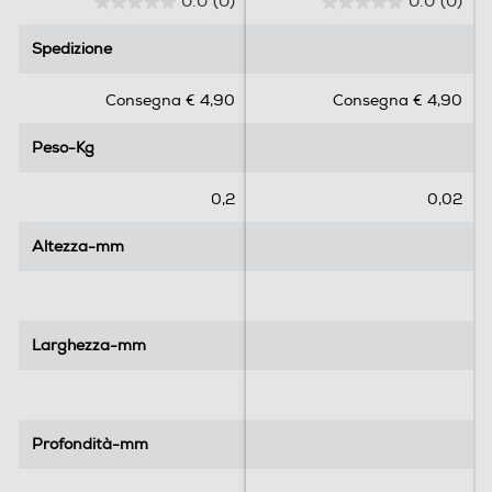
0.0
(0)
0.0
(0)
0
0
.
.
Spedizione
Spedizione
0
0
s
s
Consegna € 4,90
Consegna € 4,90
u
u
5
5
Peso-Kg
Peso-Kg
s
s
t
t
e
e
0,2
0,02
l
l
l
l
Altezza-mm
Altezza-mm
e
e
.
.
Larghezza-mm
Larghezza-mm
Profondità-mm
Profondità-mm