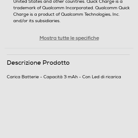
United States and other countries. Quick Charge is a
trademark of Qualcomm Incorporated. Qualcomm Quick
Charge is a product of Qualcomm Technologies, Inc.
and/or its subsidiaries.
Dimensioni - Peso
Mostra tutte le specifiche
Altezza-mm
Descrizione Prodotto
83
Larghezza-mm
Carica Batterie - Capacità 3 mAh - Con Led di ricarica
27
Profondità-mm
24
Peso-Kg