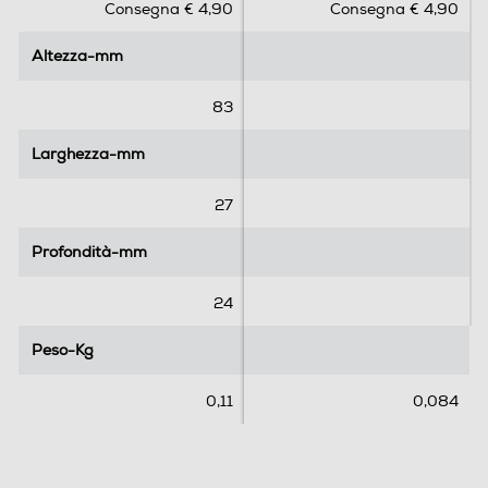
Consegna € 4,90
Consegna € 4,90
u
u
5
5
Altezza-mm
Altezza-mm
s
s
t
t
e
e
83
l
l
l
l
Larghezza-mm
Larghezza-mm
e
e
.
.
27
Profondità-mm
Profondità-mm
24
Peso-Kg
Peso-Kg
0,11
0,084