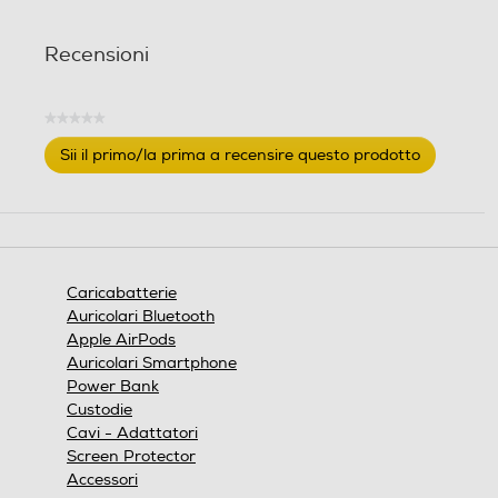
Recensioni
★★★★★
Nessuna
Sii il primo/la prima a recensire questo prodotto
valutazione
.
Questa
azione
aprirà
una
finestra
Caricabatterie
modale.
Auricolari Bluetooth
Apple AirPods
Auricolari Smartphone
Power Bank
Custodie
Cavi - Adattatori
Screen Protector
Accessori