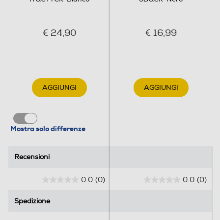
€ 24,90
€ 16,99
AGGIUNGI
AGGIUNGI
Mostra solo differenze
Recensioni
Recensioni
0.0
(0)
0.0
(0)
0
0
.
.
Spedizione
Spedizione
0
0
s
s