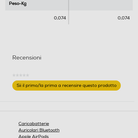
Peso-Kg
Peso-Kg
0,074
0,074
Recensioni
★★★★★
Nessuna
Sii il primo/la prima a recensire questo prodotto
valutazione
.
Questa
azione
aprirà
una
finestra
Caricabatterie
modale.
Auricolari Bluetooth
Apple AirPods