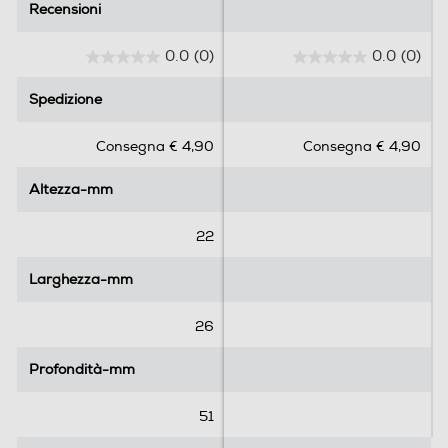
Recensioni
Recensioni
0.0
(0)
0.0
(0)
0
0
.
.
Spedizione
Spedizione
0
0
s
s
Consegna € 4,90
Consegna € 4,90
u
u
5
5
Altezza-mm
Altezza-mm
s
s
t
t
e
e
22
l
l
l
l
Larghezza-mm
Larghezza-mm
e
e
.
.
26
Profondità-mm
Profondità-mm
51