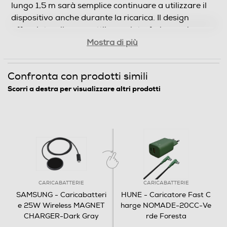
Presentazione
Mostra di più
Domande frequenti (FAQ)
Confronta con prodotti simili
Scorri a destra per visualizzare altri prodotti
Quali dispositivi sono compatibili
con il Caricabatterie Wireless
Magnetico?
Cosa distingue il Caricabatterie
Wireless Magnetico dagli altri
CARICABATTERIE
CARICABATTERIE
caricabatterie?
SAMSUNG - Caricabatteri
HUNE - Caricatore Fast C
e 25W Wireless MAGNET
harge NOMADE-20CC-Ve
CHARGER-Dark Gray
rde Foresta