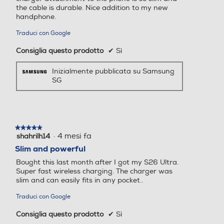
vengono utilizzati.
the cable is durable. Nice addition to my new
handphone.
* Immagine di un Caricabatterie wireless in
versione White e di un Caricabatterie wireless Duo
Traduci con Google
in versione Black; immagine simulata a scopo
Consiglia questo prodotto
✔
Sì
illustrativo.
Inizialmente pubblicata su Samsung
Caricatore da rete
SG
★★★★★
★★★★★
·
4 mesi fa
shahrilh14
5
su
Slim and powerful
5
Bought this last month after I got my S26 Ultra.
stelle.
Super fast wireless charging. The charger was
slim and can easily fits in any pocket..
Traduci con Google
Consiglia questo prodotto
✔
Sì