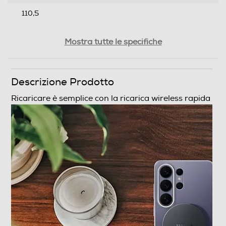
110,5
Profondità-mm
Mostra tutte le specifiche
15
Peso-Kg
Descrizione Prodotto
0,055
Ricaricare è semplice
Informazioni sulla sicurezza del prodotto
con la ricarica
Clicca qui
wireless rapida