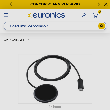
CONCORSO ANNIVERSARIO
0
CARICABATTERIE
1
/
1