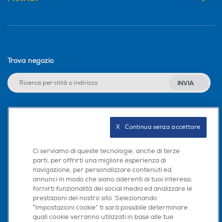
Trova negozio
INVIA
Seguici sui social
X   Continua senza accettare
Ci serviamo di queste tecnologie, anche di terze
parti, per offrirti una migliore esperienza di
navigazione, per personalizzare contenuti ed
Scarica la nostra app
annunci in modo che siano aderenti ai tuoi interessi,
fornirti funzionalità dei social media ed analizzare le
prestazioni del nostro sito. Selezionando
“Impostazioni cookie” ti sarà possibile determinare
quali cookie verranno utilizzati in base alle tue