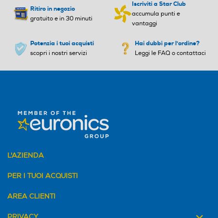
Iscriviti a Star Club
Ritiro in negozio
accumula punti e
gratuito e in 30 minuti
vantaggi
Potenzia i tuoi acquisti
Hai dubbi per l'ordine?
scopri i nostri servizi
Leggi le FAQ o contattaci
L'AZIENDA
PER I TUOI ACQUISTI
AREA CLIENTI
PRIVACY