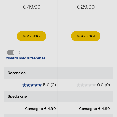
Galleria Fotografica
€ 49,90
€ 29,90
AGGIUNGI
AGGIUNGI
Specifiche
Espandi tutto
Mostra solo differenze
Colore
Recensioni
Recensioni
Dark Gray
Compatibilità
5.0
(2)
0.0
(0)
5
0
Modelli compatibili
.
.
Spedizione
Spedizione
0
0
Galaxy S26, S26+, S26U
s
s
Modelli Compatibili
Consegna € 4,90
Consegna € 4,90
u
u
Fast Wireless Charging : Galaxy S25 Series &
5
5