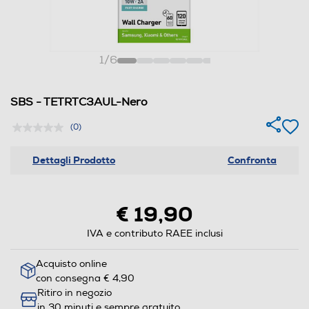
1
/
6
SBS - TETRTC3AUL-Nero
(0)
Dettagli Prodotto
Confronta
€ 19,90
IVA e contributo RAEE inclusi
Acquisto online
con consegna € 4,90
Ritiro in negozio
in 30 minuti e sempre gratuito