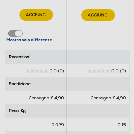
AGGIUNGI
AGGIUNGI
Mostra solo differenze
Recensioni
Recensioni
0.0
(0)
0.0
(0)
0
0
.
.
Spedizione
Spedizione
0
0
s
s
Consegna € 4,90
Consegna € 4,90
u
u
5
5
Peso-Kg
Peso-Kg
s
s
t
t
e
e
0,029
0,15
l
l