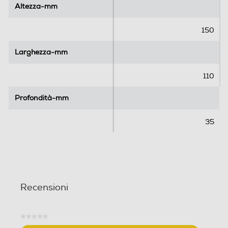
l
l
Altezza-mm
Altezza-mm
e
e
.
.
150
Larghezza-mm
Larghezza-mm
110
Profondità-mm
Profondità-mm
35
Recensioni
★★★★★
Nessuna