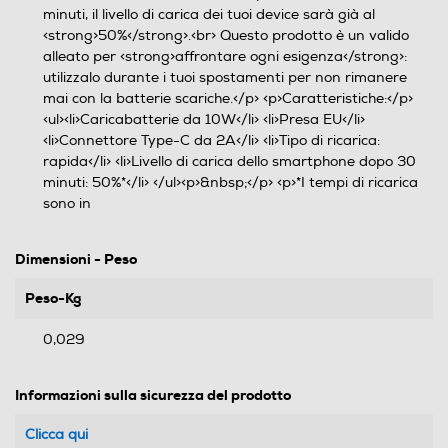
minuti, il livello di carica dei tuoi device sarà già al
<strong>50%</strong>.<br> Questo prodotto è un valido
alleato per <strong>affrontare ogni esigenza</strong>:
utilizzalo durante i tuoi spostamenti per non rimanere
mai con la batterie scariche.</p> <p>Caratteristiche:</p>
<ul><li>Caricabatterie da 10W</li> <li>Presa EU</li>
<li>Connettore Type-C da 2A</li> <li>Tipo di ricarica:
rapida</li> <li>Livello di carica dello smartphone dopo 30
minuti: 50%*</li> </ul><p>&nbsp;</p> <p>*I tempi di ricarica
sono in
Dimensioni - Peso
Peso-Kg
0,029
Informazioni sulla sicurezza del prodotto
Clicca qui