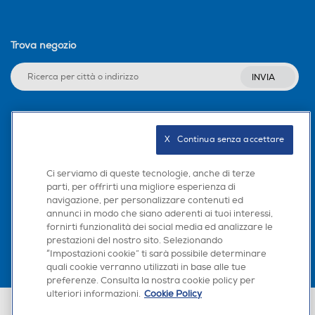
Trova negozio
INVIA
Seguici sui social
X   Continua senza accettare
Ci serviamo di queste tecnologie, anche di terze
parti, per offrirti una migliore esperienza di
navigazione, per personalizzare contenuti ed
Scarica la nostra app
annunci in modo che siano aderenti ai tuoi interessi,
fornirti funzionalità dei social media ed analizzare le
prestazioni del nostro sito. Selezionando
“Impostazioni cookie” ti sarà possibile determinare
quali cookie verranno utilizzati in base alle tue
preferenze. Consulta la nostra cookie policy per
ulteriori informazioni.
Cookie Policy
Euronics Italia SpA. Sede legale Via Montefeltro, 6/a 20156 Milano