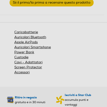
Sii il primo/la prima a recensire questo prodotto
valutazione
.
Questa
azione
aprirà
una
finestra
Caricabatterie
modale.
Auricolari Bluetooth
Apple AirPods
Auricolari Smartphone
Power Bank
Custodie
Cavi - Adattatori
Screen Protector
Accessori
Iscriviti a Star Club
Ritiro in negozio
accumula punti e
gratuito e in 30 minuti
vantaggi