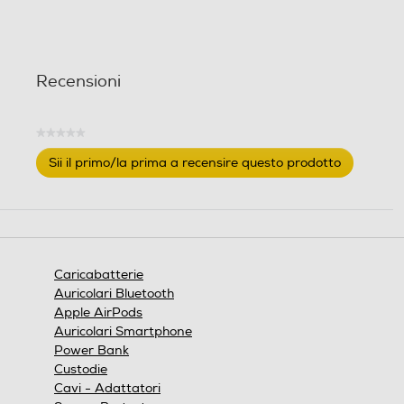
Recensioni
★★★★★
Nessuna
Sii il primo/la prima a recensire questo prodotto
valutazione
.
Questa
azione
aprirà
una
finestra
Caricabatterie
modale.
Auricolari Bluetooth
Apple AirPods
Auricolari Smartphone
Power Bank
Custodie
Cavi - Adattatori