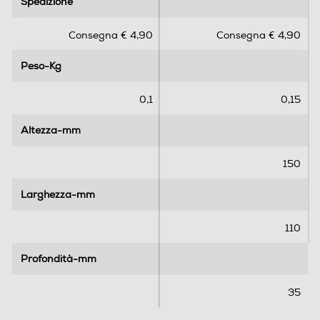
Spedizione
Spedizione
0
0
s
s
Consegna € 4,90
Consegna € 4,90
u
u
5
5
Peso-Kg
Peso-Kg
s
s
t
t
e
e
0,1
0,15
l
l
l
l
Altezza-mm
Altezza-mm
e
e
.
.
150
Larghezza-mm
Larghezza-mm
110
Profondità-mm
Profondità-mm
35