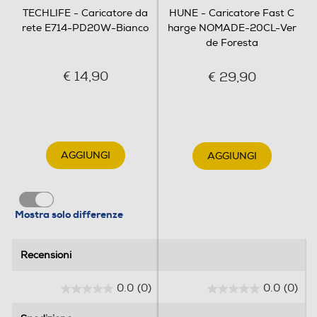
TECHLIFE - Caricatore da
HUNE - Caricatore Fast C
rete E714-PD20W-Bianco
harge NOMADE-20CL-Ver
de Foresta
€ 14,90
€ 29,90
AGGIUNGI
AGGIUNGI
Mostra solo differenze
Recensioni
Recensioni
0.0
(0)
0.0
(0)
0
0
.
.