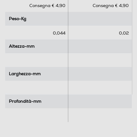
s
s
Consegna € 4,90
Consegna € 4,90
u
u
5
5
Peso-Kg
Peso-Kg
s
s
t
t
e
e
0,044
0,02
l
l
l
l
Altezza-mm
Altezza-mm
e
e
.
.
Larghezza-mm
Larghezza-mm
Profondità-mm
Profondità-mm