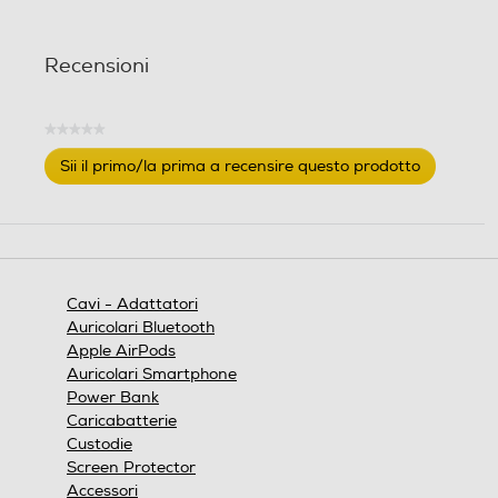
Recensioni
★★★★★
Nessuna
Sii il primo/la prima a recensire questo prodotto
valutazione
.
Questa
azione
aprirà
una
finestra
Cavi - Adattatori
modale.
Auricolari Bluetooth
Apple AirPods
Auricolari Smartphone
Power Bank
Caricabatterie
Custodie
Screen Protector
Accessori