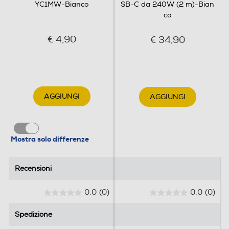
YC1MW-Bianco
SB-C da 240W (2 m)-Bian
co
€ 4,90
€ 34,90
AGGIUNGI
AGGIUNGI
Mostra solo differenze
Recensioni
Recensioni
0.0
(0)
0.0
(0)
0
0
.
.
Spedizione
Spedizione
0
0