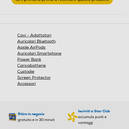
valutazione
.
Questa
azione
aprirà
una
finestra
Cavi - Adattatori
modale.
Auricolari Bluetooth
Apple AirPods
Auricolari Smartphone
Power Bank
Caricabatterie
Custodie
Screen Protector
Accessori
Iscriviti a Star Club
Ritiro in negozio
accumula punti e
gratuito e in 30 minuti
vantaggi