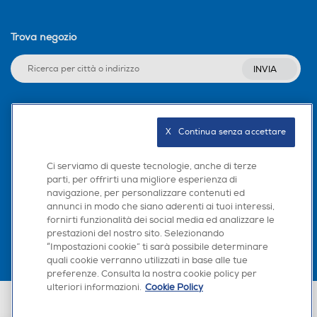
Trova negozio
INVIA
Seguici sui social
X   Continua senza accettare
Ci serviamo di queste tecnologie, anche di terze
parti, per offrirti una migliore esperienza di
navigazione, per personalizzare contenuti ed
Scarica la nostra app
annunci in modo che siano aderenti ai tuoi interessi,
fornirti funzionalità dei social media ed analizzare le
prestazioni del nostro sito. Selezionando
“Impostazioni cookie” ti sarà possibile determinare
quali cookie verranno utilizzati in base alle tue
preferenze. Consulta la nostra cookie policy per
ulteriori informazioni.
Cookie Policy
Euronics Italia SpA. Sede legale Via Montefeltro, 6/a 20156 Milano
Partita Iva, Codice Fiscale e iscrizione CCIAA Milano Monza Brianza Lodi