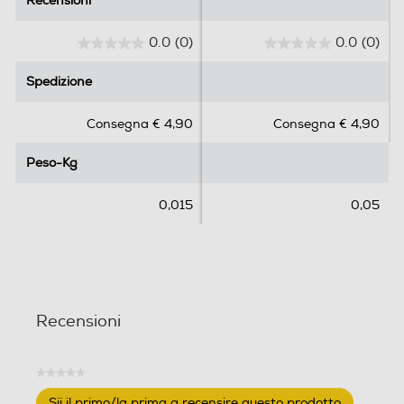
Recensioni
Recensioni
0.0
(0)
0.0
(0)
0
0
.
.
Spedizione
Spedizione
0
0
s
s
Consegna € 4,90
Consegna € 4,90
u
u
5
5
Peso-Kg
Peso-Kg
s
s
t
t
e
e
0,015
0,05
l
l
l
l
e
e
.
.
Recensioni
★★★★★
Nessuna
Sii il primo/la prima a recensire questo prodotto