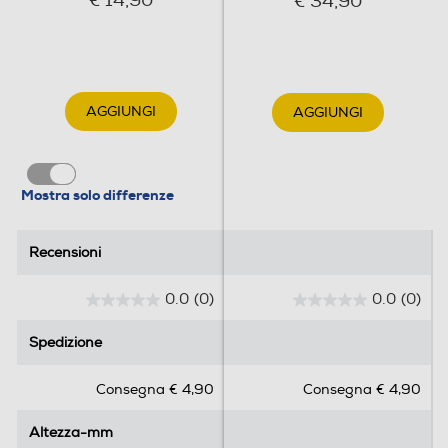
€ 14,90
€ 34,90
AGGIUNGI
AGGIUNGI
Mostra solo differenze
Recensioni
Recensioni
0.0
(0)
0.0
(0)
0
0
.
.
Spedizione
Spedizione
0
0
s
s
Consegna € 4,90
Consegna € 4,90
u
u
5
5
Altezza-mm
Altezza-mm
s
s