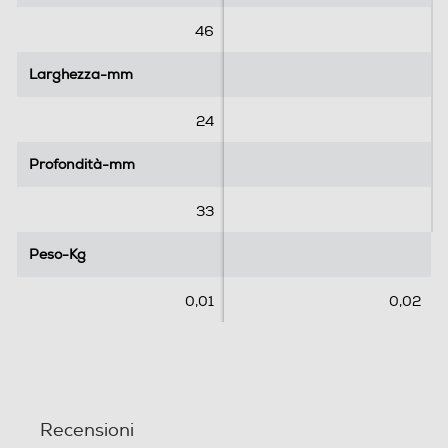
t
t
e
e
46
l
l
l
l
Larghezza-mm
Larghezza-mm
e
e
.
.
24
Profondità-mm
Profondità-mm
33
Peso-Kg
Peso-Kg
0,01
0,02
Recensioni