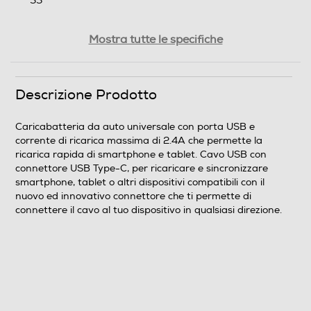
33
Peso-Kg
Mostra tutte le specifiche
0,01
Descrizione Prodotto
Informazioni sulla sicurezza del prodotto
Clicca qui
Caricabatteria da auto universale con porta USB e
corrente di ricarica massima di 2.4A che permette la
ricarica rapida di smartphone e tablet. Cavo USB con
connettore USB Type-C, per ricaricare e sincronizzare
smartphone, tablet o altri dispositivi compatibili con il
nuovo ed innovativo connettore che ti permette di
connettere il cavo al tuo dispositivo in qualsiasi direzione.