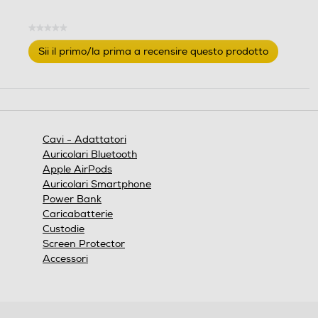
★★★★★
Nessuna
Sii il primo/la prima a recensire questo prodotto
valutazione
.
Questa
azione
aprirà
una
finestra
Cavi - Adattatori
modale.
Auricolari Bluetooth
Apple AirPods
Auricolari Smartphone
Power Bank
Caricabatterie
Custodie
Screen Protector
Accessori