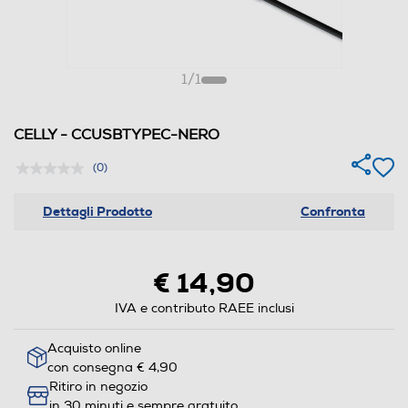
1
/
1
CELLY - CCUSBTYPEC-NERO
(0)
Dettagli Prodotto
Confronta
€ 14,90
IVA e contributo RAEE inclusi
Acquisto online
con consegna € 4,90
Ritiro in negozio
in 30 minuti e sempre gratuito