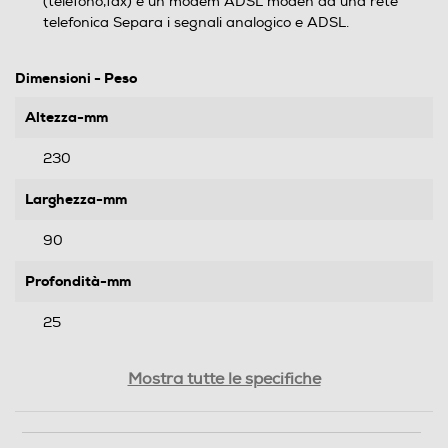
(telefono,fax) e un modem ADSL moden ad una rete
telefonica Separa i segnali analogico e ADSL.
Dimensioni - Peso
Altezza-mm
230
Larghezza-mm
90
Profondità-mm
25
Peso-Kg
Mostra tutte le specifiche
0,043