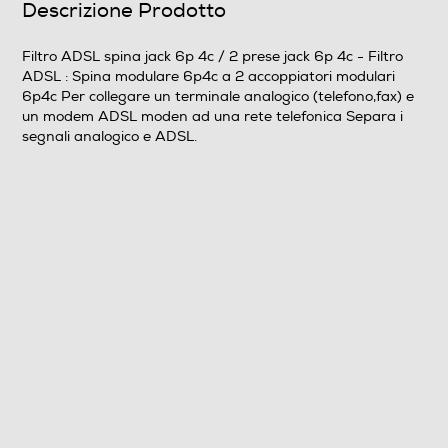
Descrizione Prodotto
Informazioni sulla sicurezza del prodotto
Clicca qui
Filtro ADSL spina jack 6p 4c / 2 prese jack 6p 4c - Filtro
ADSL : Spina modulare 6p4c a 2 accoppiatori modulari
6p4c Per collegare un terminale analogico (telefono,fax) e
un modem ADSL moden ad una rete telefonica Separa i
segnali analogico e ADSL.