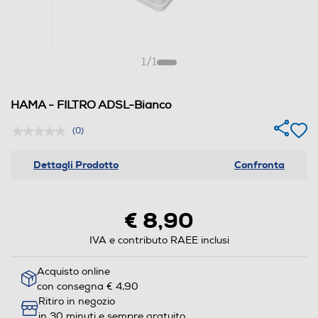
1
/
1
HAMA - FILTRO ADSL-Bianco
(0)
Dettagli Prodotto
Confronta
€ 8,90
IVA e contributo RAEE inclusi
Acquisto online
con consegna € 4,90
Ritiro in negozio
in 30 minuti e sempre gratuito