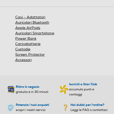
azione
aprirà
una
finestra
Cavi - Adattatori
modale.
Auricolari Bluetooth
Apple AirPods
Auricolari Smartphone
Power Bank
Caricabatterie
Custodie
Screen Protector
Accessori
Iscriviti a Star Club
Ritiro in negozio
accumula punti e
gratuito e in 30 minuti
vantaggi
Potenzia i tuoi acquisti
Hai dubbi per l'ordine?
scopri i nostri servizi
Leggi le FAQ o contattaci