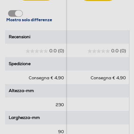
Mostra solo differenze
Recensioni
Recensioni
0.0
(0)
0.0
(0)
0
0
.
.
Spedizione
Spedizione
0
0
s
s
Consegna € 4,90
Consegna € 4,90
u
u
5
5
Altezza-mm
Altezza-mm
s
s
t
t
e
e
230
l
l
l
l
Larghezza-mm
Larghezza-mm
e
e
.
.
90