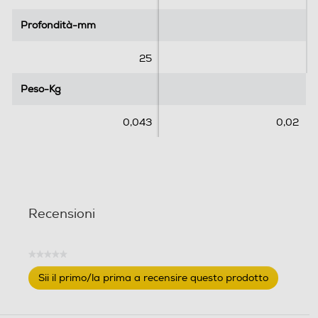
Profondità-mm
Profondità-mm
25
Peso-Kg
Peso-Kg
0,043
0,02
Recensioni
★★★★★
Nessuna
Sii il primo/la prima a recensire questo prodotto
valutazione
.
Questa