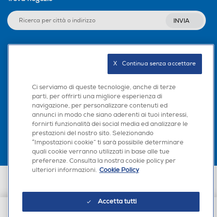
INVIA
Seguici sui social
X   Continua senza accettare
Ci serviamo di queste tecnologie, anche di terze
parti, per offrirti una migliore esperienza di
navigazione, per personalizzare contenuti ed
Scarica la nostra app
annunci in modo che siano aderenti ai tuoi interessi,
fornirti funzionalità dei social media ed analizzare le
prestazioni del nostro sito. Selezionando
“Impostazioni cookie” ti sarà possibile determinare
quali cookie verranno utilizzati in base alle tue
preferenze. Consulta la nostra cookie policy per
ulteriori informazioni.
Cookie Policy
Euronics Italia SpA. Sede legale Via Montefeltro, 6/a 20156 Milano
Partita Iva, Codice Fiscale e iscrizione CCIAA Milano Monza Brianza Lodi
n. 13337170156. Codice intermediario SDI: HHBD9AK. Vendite soggette
Accetta tutti
agli Artt. 45 e ss del Codice del Consumo in tema di Diritti dei
Consumatori.