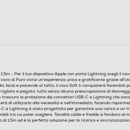
0,02
5m - Per il tuo dispositivo Apple con porta Lightning scegli il cavo 
cavo di Puro vivrai un’esperienza unica e gratificante grazie all’util
, liscia e piacevole al tatto, il cavo Soft ti conquisterà facendoti
orcigliato e piegato, tutto senza alcuna preoccupazione di danneggiar
non trascura la protezione dei connettori USB-C e Lightning che sono
tterà di utilizzarlo alla necessità e nell’immediato, facendo risparm
-C a Lightning è stato progettato per garantire una carica e un trasf
ibili tra cui poter scegliere. Tonalità calde e fredde si fondono al
 di 1,5m ed è la perfetta soluzione per la ricarica e sincronizzazion