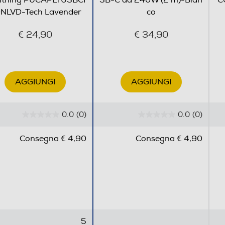
htning PUCAPLTUSBCI
SB-C da 240W (2 m)-Bian
C
NLVD-Tech Lavender
co
€ 24,90
€ 34,90
AGGIUNGI
AGGIUNGI
0.0
(0)
0.0
(0)
0
0
.
.
Consegna € 4,90
Consegna € 4,90
0
0
s
s
u
u
5
5
s
s
t
t
e
e
5