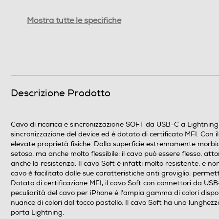
Peso-Kg
Mostra tutte le specifiche
Informazioni sulla sicurezza del prodotto
Clicca qui
Descrizione Prodotto
Cavo di ricarica e sincronizzazione SOFT da USB-C a Lightning 1,
sincronizzazione del device ed è dotato di certificato MFI. Con il 
elevate proprietà fisiche. Dalla superficie estremamente morbida
setoso, ma anche molto flessibile: il cavo può essere flesso, att
anche la resistenza. Il cavo Soft è infatti molto resistente, e 
cavo è facilitato dalle sue caratteristiche anti groviglio: perme
Dotato di certificazione MFI, il cavo Soft con connettori da USB
peculiarità del cavo per iPhone è l’ampia gamma di colori dispon
nuance di colori dal tocco pastello. Il cavo Soft ha una lunghezza
porta Lightning.