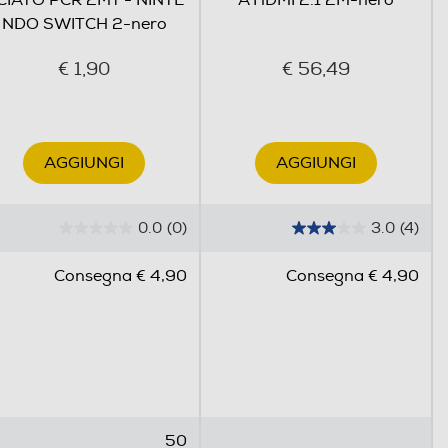
CIATO PCR 2MT - NINTE
A HDMI 2.1 2M-nero
NDO SWITCH 2-nero
€ 1,90
€ 56,49
AGGIUNGI
AGGIUNGI
0.0
(0)
3.0
(4)
0
3
.
.
Consegna € 4,90
Consegna € 4,90
0
0
s
s
u
u
5
5
s
s
t
t
e
e
50