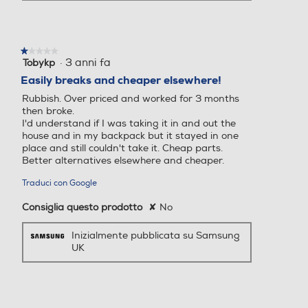
★★★★★
★★★★★
·
3 anni fa
Tobykp
1
su
Easily breaks and cheaper elsewhere!
5
Rubbish. Over priced and worked for 3 months
stelle.
then broke.
I'd understand if I was taking it in and out the
house and in my backpack but it stayed in one
place and still couldn't take it. Cheap parts.
Better alternatives elsewhere and cheaper.
Traduci con Google
Consiglia questo prodotto
✘
No
Inizialmente pubblicata su Samsung
UK