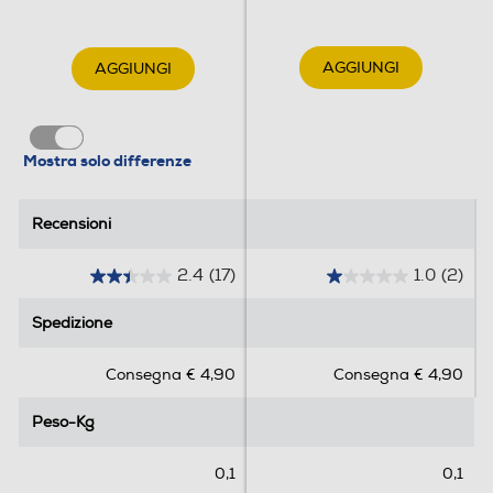
AGGIUNGI
AGGIUNGI
Mostra solo differenze
Recensioni
Recensioni
2.4
(17)
1.0
(2)
2
1
.
.
Spedizione
Spedizione
4
0
s
s
Consegna € 4,90
Consegna € 4,90
u
u
5
5
Peso-Kg
Peso-Kg
s
s
t
t
e
e
0,1
0,1