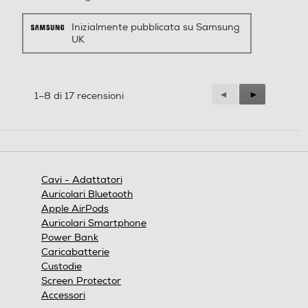
Inizialmente pubblicata su Samsung
UK
Precedente
◄
Successiva
►
1–8 di 17 recensioni
Reviews
Reviews
Cavi - Adattatori
Auricolari Bluetooth
Apple AirPods
Auricolari Smartphone
Power Bank
Caricabatterie
Custodie
Screen Protector
Accessori