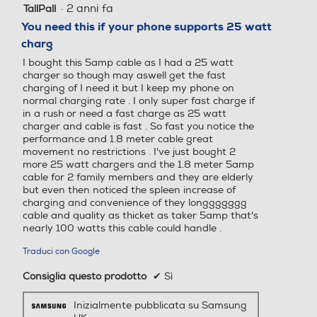
·
2 anni fa
TallPall
5
su
You need this if your phone supports 25 watt
5
charg
stelle.
I bought this 5amp cable as I had a 25 watt
charger so though may aswell get the fast
charging of I need it but I keep my phone on
normal charging rate . I only super fast charge if
in a rush or need a fast charge as 25 watt
charger and cable is fast . So fast you notice the
performance and 1.8 meter cable great
movement no restrictions . I've just bought 2
more 25 watt chargers and the 1.8 meter 5amp
cable for 2 family members and they are elderly
but even then noticed the spleen increase of
charging and convenience of they longgggggg
cable and quality as thicket as taker 5amp that's
nearly 100 watts this cable could handle .
Traduci con Google
Consiglia questo prodotto
✔
Sì
Inizialmente pubblicata su Samsung