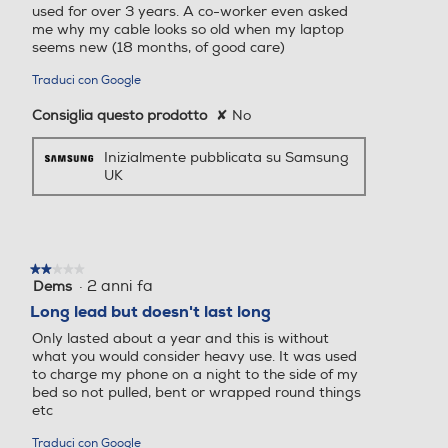
used for over 3 years. A co-worker even asked
me why my cable looks so old when my laptop
seems new (18 months, of good care)
Traduci con Google
Consiglia questo prodotto
✘
No
Inizialmente pubblicata su Samsung
UK
★★★★★
★★★★★
·
2 anni fa
Dems
2
su
Long lead but doesn't last long
5
Only lasted about a year and this is without
stelle.
what you would consider heavy use. It was used
to charge my phone on a night to the side of my
bed so not pulled, bent or wrapped round things
etc
Traduci con Google