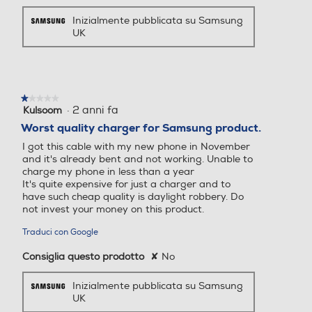
Inizialmente pubblicata su Samsung
UK
★★★★★
★★★★★
·
2 anni fa
Kulsoom
1
su
Worst quality charger for Samsung product.
5
I got this cable with my new phone in November
stelle.
and it's already bent and not working. Unable to
charge my phone in less than a year
It's quite expensive for just a charger and to
have such cheap quality is daylight robbery. Do
not invest your money on this product.
Traduci con Google
Consiglia questo prodotto
✘
No
Inizialmente pubblicata su Samsung
UK