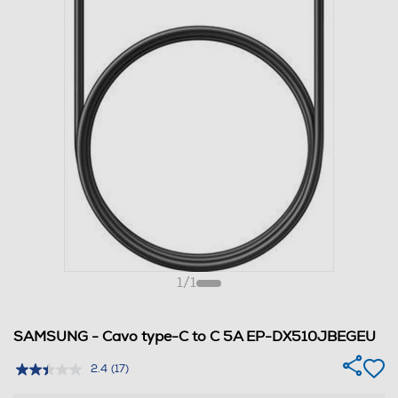
1
/
1
SAMSUNG - Cavo type-C to C 5A EP-DX510JBEGEU
2.4
(17)