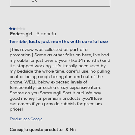
UK
★★★★★
★★★★★
·
2 anni fa
Enders girl
2
su
Terrible, lasts just months with careful use
5
[This review was collected as part of a
stelle.
promotion.] Same as other folks on here, I've had
my cable for just over a year (like 14 months) and
it's stopped working - it's literally been used by
my bedside the whole time, careful use, no pulling
on it or being rough taking it in and out of the
phone, WELL below expected levels of
functionality for such a crazy expensive item.
Shame on you Samsung!! Sort it out! We pay
good money for premium products...you'll lose
customers if you provide rubbish for premium
prices!
Traduci con Google
Consiglia questo prodotto
✘
No