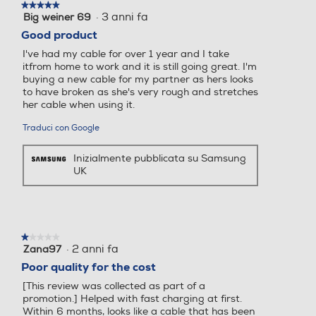
★★★★★
★★★★★
·
3 anni fa
Big weiner 69
5
su
Good product
5
I've had my cable for over 1 year and I take
stelle.
itfrom home to work and it is still going great. I'm
buying a new cable for my partner as hers looks
to have broken as she's very rough and stretches
her cable when using it.
Traduci con Google
Inizialmente pubblicata su Samsung
UK
★★★★★
★★★★★
·
2 anni fa
Zana97
1
su
Poor quality for the cost
5
[This review was collected as part of a
stelle.
promotion.] Helped with fast charging at first.
Within 6 months, looks like a cable that has been