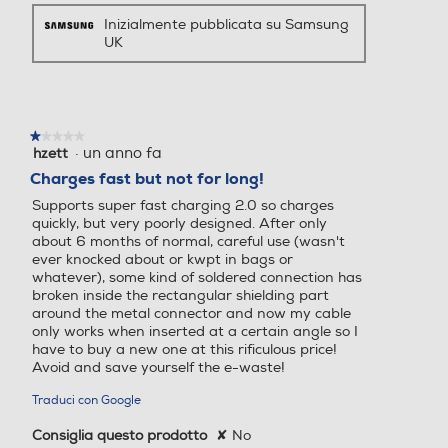
Inizialmente pubblicata su Samsung
UK
★★★★★
★★★★★
·
un anno fa
hzett
1
su
Charges fast but not for long!
5
Supports super fast charging 2.0 so charges
stelle.
quickly, but very poorly designed. After only
about 6 months of normal, careful use (wasn't
ever knocked about or kwpt in bags or
whatever), some kind of soldered connection has
broken inside the rectangular shielding part
around the metal connector and now my cable
only works when inserted at a certain angle so I
have to buy a new one at this rificulous price!
Avoid and save yourself the e-waste!
Traduci con Google
Consiglia questo prodotto
✘
No