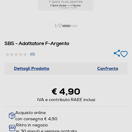
1
/
2
SBS - Adattatore F-Argento
(0)
Dettagli Prodotto
Confronta
€ 4,90
IVA e contributo RAEE inclusi
Acquisto online
con consegna € 4,90
Ritiro in negozio
in 30 minuti e sempre gratuito