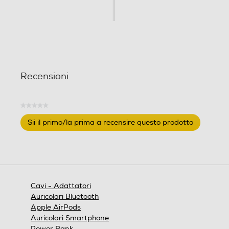
Recensioni
★★★★★
Nessuna
Sii il primo/la prima a recensire questo prodotto
valutazione
.
Questa
azione
aprirà
una
finestra
Cavi - Adattatori
modale.
Auricolari Bluetooth
Apple AirPods
Auricolari Smartphone
Power Bank