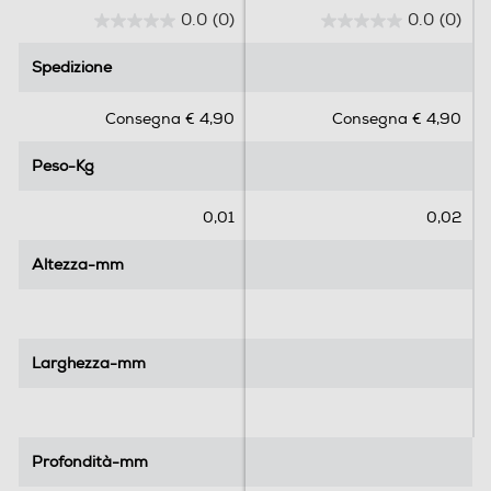
0.0
(0)
0.0
(0)
0
0
.
.
Spedizione
Spedizione
0
0
s
s
Consegna € 4,90
Consegna € 4,90
u
u
5
5
Peso-Kg
Peso-Kg
s
s
t
t
e
e
0,01
0,02
l
l
l
l
Altezza-mm
Altezza-mm
e
e
.
.
Larghezza-mm
Larghezza-mm
Profondità-mm
Profondità-mm