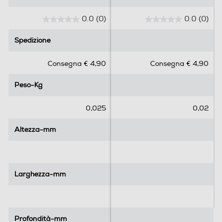
0.0
(0)
0.0
(0)
0
0
.
.
Spedizione
Spedizione
0
0
s
s
Consegna € 4,90
Consegna € 4,90
u
u
5
5
Peso-Kg
Peso-Kg
s
s
t
t
e
e
0,025
0,02
l
l
l
l
Altezza-mm
Altezza-mm
e
e
.
.
Larghezza-mm
Larghezza-mm
Profondità-mm
Profondità-mm