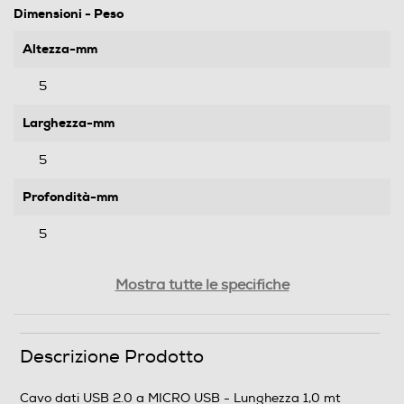
Dimensioni - Peso
Altezza-mm
5
Larghezza-mm
5
Profondità-mm
5
Peso-Kg
Mostra tutte le specifiche
0,028
Descrizione Prodotto
Informazioni sulla sicurezza del prodotto
Clicca qui
Cavo dati USB 2.0 a MICRO USB - Lunghezza 1,0 mt