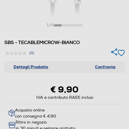
1
/
4
SBS - TECABLEMICROW-BIANCO
(0)
Dettagli Prodotto
Confronta
€ 9,90
IVA e contributo RAEE inclusi
Acquisto online
con consegna € 4,90
Ritiro in negozio
in 30 minuti e sempre gratuito