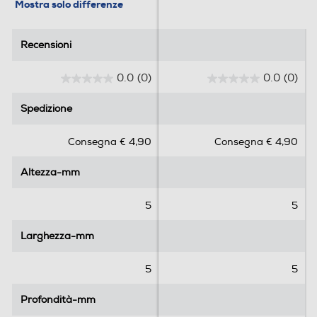
Mostra solo differenze
Recensioni
Recensioni
0.0
(0)
0.0
(0)
0
0
.
.
Spedizione
Spedizione
0
0
s
s
Consegna € 4,90
Consegna € 4,90
u
u
5
5
Altezza-mm
Altezza-mm
s
s
t
t
e
e
5
5
l
l
l
l
Larghezza-mm
Larghezza-mm
e
e
.
.
5
5
Profondità-mm
Profondità-mm