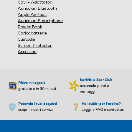
Cavi - Adattatori
modale.
Auricolari Bluetooth
Apple AirPods
Auricolari Smartphone
Power Bank
Caricabatterie
Custodie
Screen Protector
Accessori
Iscriviti a Star Club
Ritiro in negozio
accumula punti e
gratuito e in 30 minuti
vantaggi
Potenzia i tuoi acquisti
Hai dubbi per l'ordine?
scopri i nostri servizi
Leggi le FAQ o contattaci