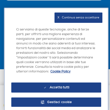
Seguici sui social
X   Continua senza accettare
Ci serviamo di queste tecnologie, anche di terze
parti, per offrirti una migliore esperienza di
navigazione, per personalizzare contenuti ed
Scarica la nostra app
annunci in modo che siano aderenti ai tuoi interessi,
fornirti funzionalità dei social media ed analizzare le
prestazioni del nostro sito. Selezionando
“Impostazioni cookie” ti sarà possibile determinare
quali cookie verranno utilizzati in base alle tue
preferenze. Consulta la nostra cookie policy per
ulteriori informazioni.
Cookie Policy
Euronics Italia SpA. Sede legale Via Montefeltro, 6/a 20156 Milano
Partita Iva, Codice Fiscale e iscrizione CCIAA Milano Monza Brianza Lodi
n. 13337170156. Codice intermediario SDI: HHBD9AK. Vendite soggette
Accetta tutti
agli Artt. 45 e ss del Codice del Consumo in tema di Diritti dei
Consumatori.
€ 9,90
Gestisci cookie
AGGIUNGI AL CARRELLO