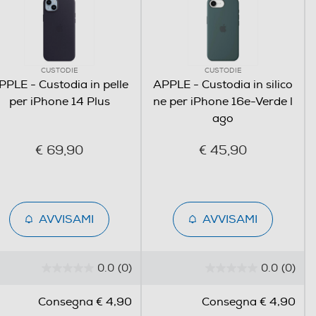
CUSTODIE
CUSTODIE
PPLE - Custodia in pelle
APPLE - Custodia in silico
per iPhone 14 Plus
ne per iPhone 16e-Verde l
ago
€ 69,90
€ 45,90
AVVISAMI
AVVISAMI
0.0
(0)
0.0
(0)
0
0
.
.
Consegna € 4,90
Consegna € 4,90
0
0