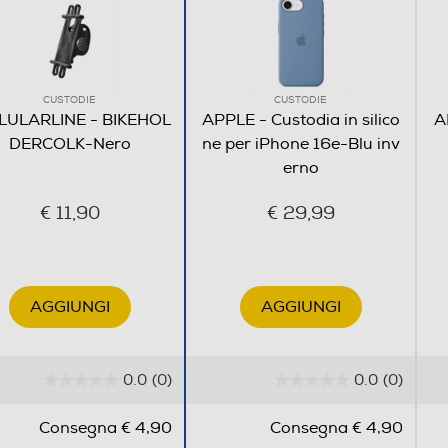
CUSTODIE
CUSTODIE
LULARLINE - BIKEHOL
APPLE - Custodia in silico
A
DERCOLK-Nero
ne per iPhone 16e-Blu inv
erno
€ 11,90
€ 29,99
AGGIUNGI
AGGIUNGI
0.0
(0)
0.0
(0)
0
0
.
.
Consegna € 4,90
Consegna € 4,90
0
0