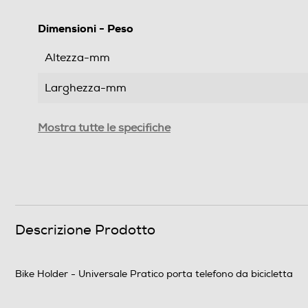
Dimensioni - Peso
Altezza-mm
Larghezza-mm
Profondità-mm
Mostra tutte le specifiche
Peso-Kg
Informazioni sulla sicurezza del prodotto
Clicca qui
Descrizione Prodotto
Bike Holder - Universale Pratico porta telefono da bicicletta