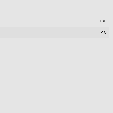
130
40
47
0,092