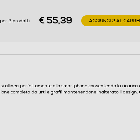
€ 55,39
per 2 prodotti
AGGIUNGI 2 AL CARRE
si allinea perfettamente allo smartphone consentendo la ricarica e
zione completa da urti e graffi mantenendone inalterato il design. G