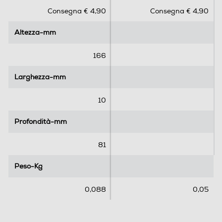
s
s
Consegna € 4,90
Consegna € 4,90
u
u
5
5
Altezza-mm
Altezza-mm
s
s
t
t
e
e
166
l
l
l
l
Larghezza-mm
Larghezza-mm
e
e
.
.
10
Profondità-mm
Profondità-mm
81
Peso-Kg
Peso-Kg
0,088
0,05