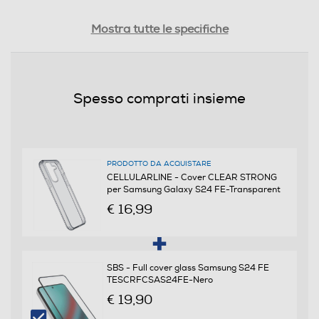
Profondità-mm
Mostra tutte le specifiche
81
Peso-Kg
Spesso comprati insieme
0,088
Informazioni sulla sicurezza del prodotto
PRODOTTO DA ACQUISTARE
Clicca qui
CELLULARLINE - Cover CLEAR STRONG
per Samsung Galaxy S24 FE-Transparent
€ 16,99
SBS - Full cover glass Samsung S24 FE
TESCRFCSAS24FE-Nero
€ 19,90