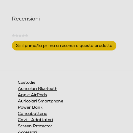
Recensioni
★★★★★
Nessuna
Sii il primo/la prima a recensire questo prodotto
valutazione
.
Questa
azione
aprirà
una
finestra
Custodie
modale.
Auricolari Bluetooth
Apple AirPods
Auricolari Smartphone
Power Bank
Caricabatterie
Cavi - Adattatori
Screen Protector
Accessori