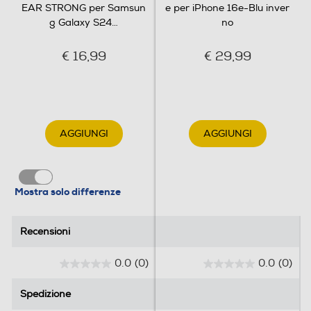
EAR STRONG per Samsun
e per iPhone 16e-Blu inver
g Galaxy S24
…
no
€ 16,99
€ 29,99
AGGIUNGI
AGGIUNGI
Mostra solo differenze
Recensioni
Recensioni
0.0
(0)
0.0
(0)
0
0
.
.
Spedizione
Spedizione
0
0