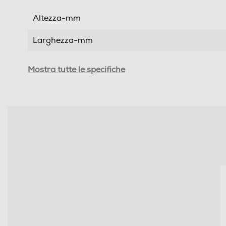
Altezza-mm
Larghezza-mm
Profondità-mm
Mostra tutte le specifiche
Peso-Kg
Informazioni sulla sicurezza del prodotto
Clicca qui