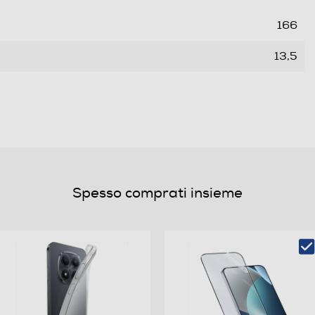
166
13,5
80
0,046
Spesso comprati insieme