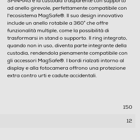
SPINMAG è la custodia trasparente con supporto
ad anello girevole, perfettamente compatibile con
l'ecosistema MagSafe®. Il suo design innovativo
include un anello rotabile a 360° che offre
funzionalità multiple, come la possibilità di
trasformarsi in stand o supporto. Il ring integrato,
quando non in uso, diventa parte integrante della
custodia, rendendola pienamente compatibile con
gli accessori MagSafe®. I bordi rialzati intorno al
display e alla fotocamera offrono una protezione
extra contro urti e cadute accidentali.
150
12
75