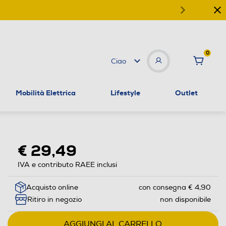
0
Ciao
Mobilità Elettrica
Lifestyle
Outlet
€ 29,49
IVA e contributo RAEE inclusi
Acquisto online
con consegna € 4,90
Ritiro in negozio
non disponibile
AGGIUNGI AL CARRELLO