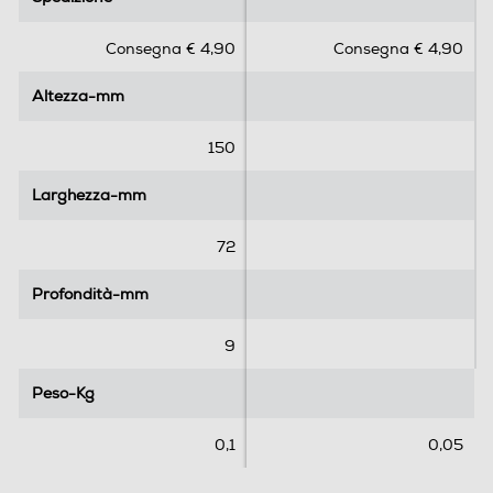
0
0
s
s
Consegna € 4,90
Consegna € 4,90
u
u
5
5
Altezza-mm
Altezza-mm
s
s
t
t
e
e
150
l
l
l
l
Larghezza-mm
Larghezza-mm
e
e
.
.
72
Profondità-mm
Profondità-mm
9
Peso-Kg
Peso-Kg
0,1
0,05