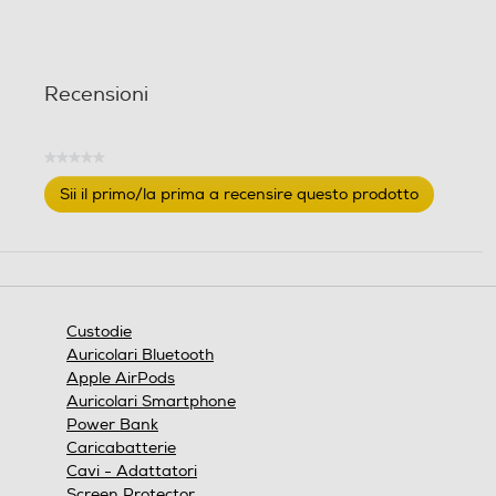
Recensioni
★★★★★
Nessuna
Sii il primo/la prima a recensire questo prodotto
valutazione
.
Questa
azione
aprirà
una
finestra
Custodie
modale.
Auricolari Bluetooth
Apple AirPods
Auricolari Smartphone
Power Bank
Caricabatterie
Cavi - Adattatori
Screen Protector