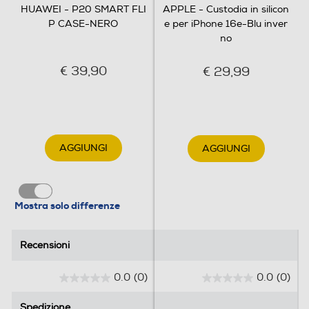
HUAWEI - P20 SMART FLI
APPLE - Custodia in silicon
P CASE-NERO
e per iPhone 16e-Blu inver
no
€ 39,90
€ 29,99
AGGIUNGI
AGGIUNGI
Mostra solo differenze
Recensioni
Recensioni
0.0
(0)
0.0
(0)
0
0
.
.
Spedizione
Spedizione