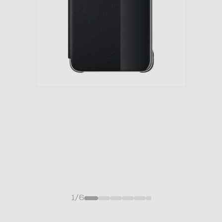
1
/
6