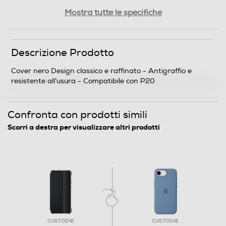
Peso-Kg
Mostra tutte le specifiche
0,1
Descrizione Prodotto
Informazioni sulla sicurezza del prodotto
Cover nero Design classico e raffinato - Antigraffio e
Clicca qui
resistente all’usura - Compatibile con P20
Confronta con prodotti simili
Scorri a destra per visualizzare altri prodotti
CUSTODIE
CUSTODIE