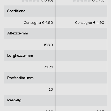
0.0
(0)
0.0
(0)
0
0
.
.
Spedizione
Spedizione
0
0
s
s
Consegna € 4,90
Consegna € 4,90
u
u
5
5
Altezza-mm
Altezza-mm
s
s
t
t
e
e
158,9
l
l
l
l
Larghezza-mm
Larghezza-mm
e
e
.
.
74,23
Profondità-mm
Profondità-mm
10
Peso-Kg
Peso-Kg