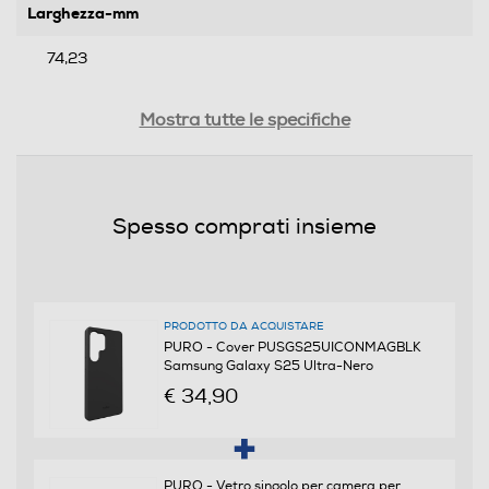
Larghezza-mm
74,23
Profondità-mm
Mostra tutte le specifiche
10
Peso-Kg
Spesso comprati insieme
0,02
Informazioni sulla sicurezza del prodotto
PRODOTTO DA ACQUISTARE
Clicca qui
PURO - Cover PUSGS25UICONMAGBLK
Samsung Galaxy S25 Ultra-Nero
€ 34,90
PURO - Vetro singolo per camera per