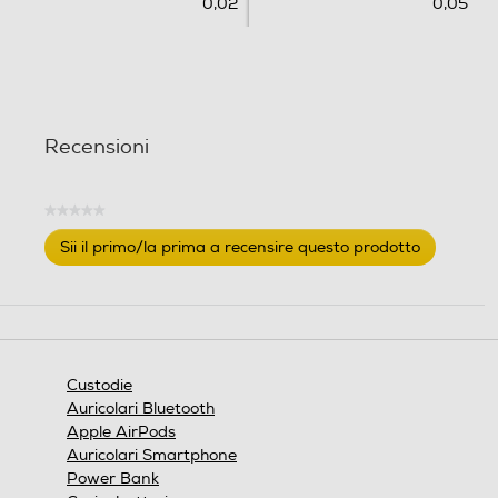
0,02
0,05
Recensioni
★★★★★
Nessuna
Sii il primo/la prima a recensire questo prodotto
valutazione
.
Questa
azione
aprirà
una
finestra
Custodie
modale.
Auricolari Bluetooth
Apple AirPods
Auricolari Smartphone
Power Bank