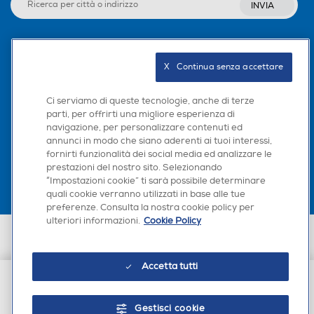
Seguici sui social
X   Continua senza accettare
Ci serviamo di queste tecnologie, anche di terze
parti, per offrirti una migliore esperienza di
Scarica la nostra app
navigazione, per personalizzare contenuti ed
annunci in modo che siano aderenti ai tuoi interessi,
fornirti funzionalità dei social media ed analizzare le
prestazioni del nostro sito. Selezionando
“Impostazioni cookie” ti sarà possibile determinare
quali cookie verranno utilizzati in base alle tue
preferenze. Consulta la nostra cookie policy per
Euronics Italia SpA. Sede legale Via Montefeltro, 6/a 20156 Milano
ulteriori informazioni.
Cookie Policy
Partita Iva, Codice Fiscale e iscrizione CCIAA Milano Monza Brianza Lodi
n. 13337170156. Codice intermediario SDI: HHBD9AK. Vendite soggette
agli Artt. 45 e ss del Codice del Consumo in tema di Diritti dei
Consumatori.
Accetta tutti
€ 33,99
Gestisci cookie