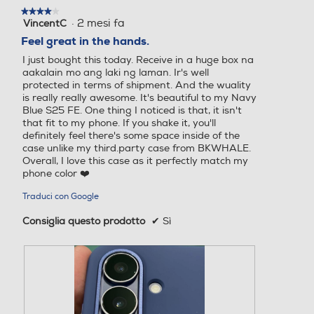
una
·
2 mesi fa
VincentC
4
finestra
su
Feel great in the hands.
modale.
5
I just bought this today. Receive in a huge box na
stelle.
aakalain mo ang laki ng laman. Ir's well
protected in terms of shipment. And the wuality
is really really awesome. It's beautiful to my Navy
Blue S25 FE. One thing I noticed is that, it isn't
that fit to my phone. If you shake it, you'll
definitely feel there's some space inside of the
case unlike my third.party case from BKWHALE.
Overall, I love this case as it perfectly match my
phone color ❤️
Traduci con Google
Consiglia questo prodotto
✔
Sì
*Immagine simulata a scopo illustrativo. *La disponibilità dei colori può variare