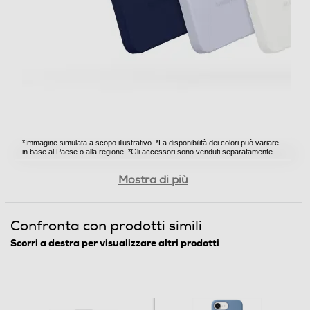
*Immagine simulata a scopo illustrativo. *La disponibilità dei colori può variare
in base al Paese o alla regione. *Gli accessori sono venduti separatamente.
Morbida al tatto, salda
tra le tue mani
La custodia in silicone ha una morbida finitura piacevole al tatto, che aiuta a
mantenere una presa sicura. La superficie aggiunge ulteriore comfort, facilitando
Mostra di più
l'uso prolungato del telefono.
*Immagine simulata a scopo illustrativo. *La disponibilità dei colori può variare
in base al Paese o alla regione. *Gli accessori sono venduti separatamente.
Confronta con prodotti simili
Scorri a destra per visualizzare altri prodotti