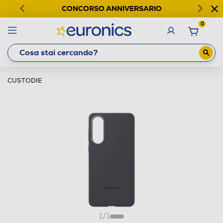
CONCORSO ANNIVERSARIO
0
CUSTODIE
1
/
1