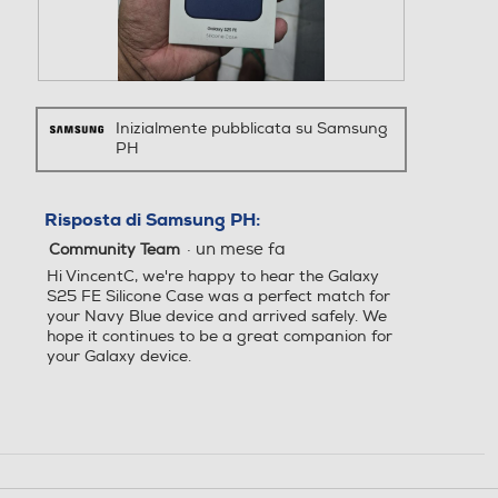
.
f
e
z
i
c
i
n
e
o
e
n
n
F
F
s
s
e
o
o
t
Inizialmente pubblicata su Samsung
i
a
t
t
r
PH
o
p
o
o
a
n
r
6
Q
m
e
i
d
u
o
.
r
e
e
Risposta di Samsung PH:
d
à
l
s
a
·
un mese fa
u
Community Team
l
t
l
n
a
a
Hi VincentC, we're happy to hear the Galaxy
e
a
r
a
S25 FE Silicone Case was a perfect match for
.
f
e
z
your Navy Blue device and arrived safely. We
i
c
i
hope it continues to be a great companion for
n
e
o
your Galaxy device.
e
n
n
s
s
e
t
i
a
r
o
p
a
n
r
m
e
i
o
.
r
d
à