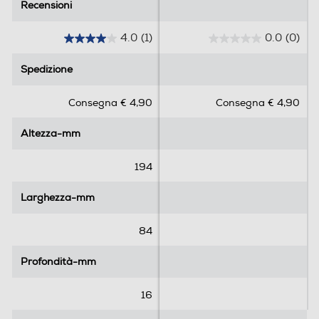
4.0
(1)
0.0
(0)
4
0
.
.
Spedizione
Spedizione
0
0
s
s
Consegna € 4,90
Consegna € 4,90
u
u
5
5
Altezza-mm
Altezza-mm
s
s
t
t
e
e
194
l
l
l
l
Larghezza-mm
Larghezza-mm
e
e
.
.
84
1
r
Profondità-mm
Profondità-mm
e
c
16
e
n
Peso-Kg
Peso-Kg
s