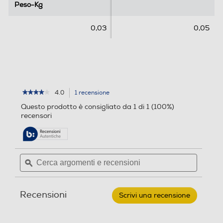
i
0,03
0,05
o
n
e
4.0
1 recensione
L'azione
★★★★★
★★★★★
4
porterà
Questo prodotto è consigliato da 1 di 1 (100%)
su
alla
recensori
5
pagina
stelle.
delle
Leggi
recensioni.
recensioni
per
Cerca
Cerca
SAMSUNG
argomenti
ϙ
argoment
-
Cover
e
e
SILICONE
recensioni
recensio
CASE
Recensioni
per
Scrivi una recensione
.
Galaxy
Questa
S25
azione
FE-
aprirà
Black
★★★★★
★★★★★