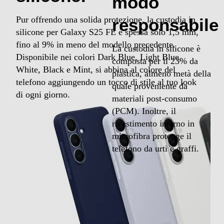
Pur offrendo una solida protezione, la custodia in silicone per Galaxy S25 FE è
responsabile
spessa solo 1,5 mm, fino al 9% in meno del modello precedente. Disponibile nei
colori Dark Blue, Light Blue, White, Black e Mint, si abbina al colore del
telefono aggiungendo un tocco di stile al tuo look di ogni giorno.
La custodia in silicone è composta per il 23%
da plastica, almeno metà della quale
proveniente da materiali post-consumo
(PCM). Inoltre, il rivestimento interno in
microfibra protegge il telefono da urti e graffi.