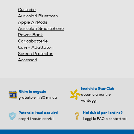
a
u
Custodie
l
n
Auricolari Bluetooth
e
a
Apple AirPods
.
f
Auricolari Smartphone
i
Power Bank
n
e
Caricabatterie
s
Cavi - Adattatori
t
Screen Protector
r
Accessori
a
m
o
d
a
Iscriviti a Star Club
l
Ritiro in negozio
e
accumula punti e
gratuito e in 30 minuti
.
vantaggi
Potenzia i tuoi acquisti
Hai dubbi per l'ordine?
scopri i nostri servizi
Leggi le FAQ o contattaci