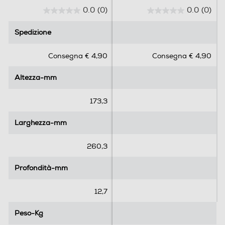
0.0
(0)
0.0
(0)
0
0
.
.
Spedizione
Spedizione
0
0
s
s
Consegna € 4,90
Consegna € 4,90
u
u
5
5
Altezza-mm
Altezza-mm
s
s
t
t
e
e
173,3
l
l
l
l
Larghezza-mm
Larghezza-mm
e
e
.
.
260,3
Profondità-mm
Profondità-mm
12,7
Peso-Kg
Peso-Kg