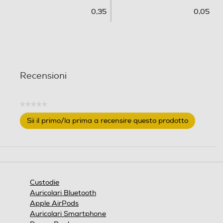
0,35
0,05
Recensioni
★★★★★
Nessuna
Sii il primo/la prima a recensire questo prodotto
valutazione
.
Questa
azione
aprirà
una
finestra
Custodie
modale.
Auricolari Bluetooth
Apple AirPods
Auricolari Smartphone