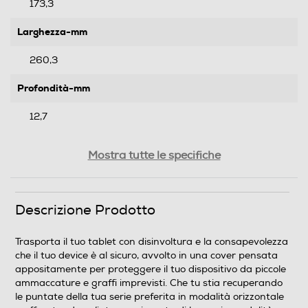
173,3
Larghezza-mm
260,3
Profondità-mm
12,7
Peso-Kg
Mostra tutte le specifiche
0,35
Descrizione Prodotto
Informazioni sulla sicurezza del prodotto
Clicca qui
Trasporta il tuo tablet con disinvoltura e la consapevolezza
che il tuo device è al sicuro, avvolto in una cover pensata
appositamente per proteggere il tuo dispositivo da piccole
ammaccature e graffi imprevisti. Che tu stia recuperando
le puntate della tua serie preferita in modalità orizzontale