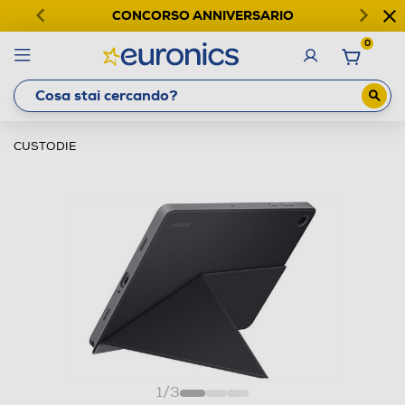
CONCORSO ANNIVERSARIO
0
CUSTODIE
1
/
3