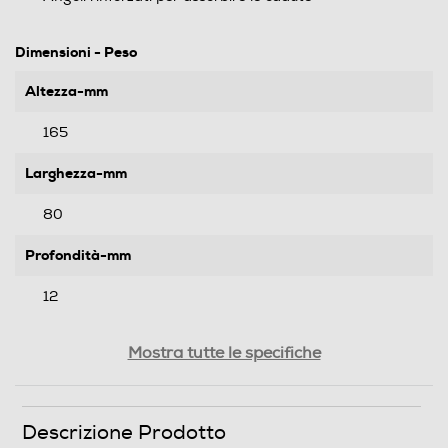
Dimensioni - Peso
Altezza-mm
165
Larghezza-mm
80
Profondità-mm
12
Peso-Kg
Mostra tutte le specifiche
0,036
Descrizione Prodotto
Informazioni sulla sicurezza del prodotto