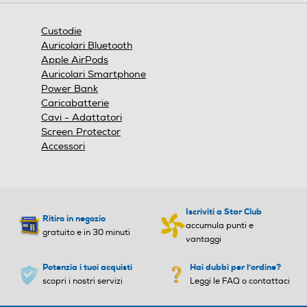
una
finestra
Custodie
modale.
Auricolari Bluetooth
Apple AirPods
Auricolari Smartphone
Power Bank
Caricabatterie
Cavi - Adattatori
Screen Protector
Accessori
Iscriviti a Star Club
Ritiro in negozio
accumula punti e
gratuito e in 30 minuti
vantaggi
Potenzia i tuoi acquisti
Hai dubbi per l'ordine?
scopri i nostri servizi
Leggi le FAQ o contattaci