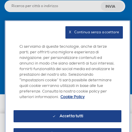
INVIA
Seguici sui social
X   Continua senza accettare
Ci serviamo di queste tecnologie, anche di terze
parti, per offrirti una migliore esperienza di
navigazione, per personalizzare contenuti ed
Scarica la nostra app
annunci in modo che siano aderenti ai tuoi interessi,
fornirti funzionalità dei social media ed analizzare le
prestazioni del nostro sito. Selezionando
“Impostazioni cookie” ti sarà possibile determinare
quali cookie verranno utilizzati in base alle tue
preferenze. Consulta la nostra cookie policy per
ulteriori informazioni.
Cookie Policy
Euronics Italia SpA. Sede legale Via Montefeltro, 6/a 20156 Milano
Partita Iva, Codice Fiscale e iscrizione CCIAA Milano Monza Brianza Lodi
n. 13337170156. Codice intermediario SDI: HHBD9AK. Vendite soggette
Accetta tutti
agli Artt. 45 e ss del Codice del Consumo in tema di Diritti dei
Consumatori.
€ 9,90