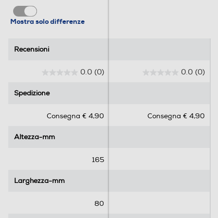
Mostra solo differenze
Recensioni
Recensioni
0.0
(0)
0.0
(0)
0
0
.
.
Spedizione
Spedizione
0
0
s
s
Consegna € 4,90
Consegna € 4,90
u
u
5
5
Altezza-mm
Altezza-mm
s
s
t
t
e
e
165
l
l
l
l
Larghezza-mm
Larghezza-mm
e
e
.
.
80