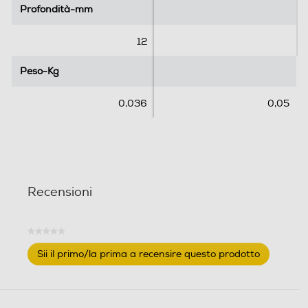
Profondità-mm
Profondità-mm
12
Peso-Kg
Peso-Kg
0,036
0,05
Recensioni
★★★★★
Nessuna
Sii il primo/la prima a recensire questo prodotto
valutazione
.
Questa
azione
aprirà