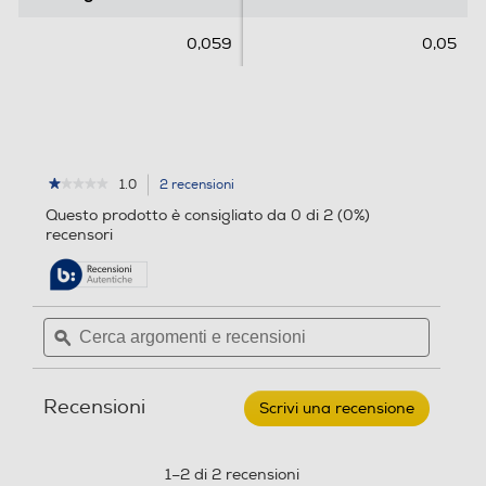
i
0,059
0,05
o
n
i
1.0
2 recensioni
L'azione
★★★★★
★★★★★
1
porterà
Questo prodotto è consigliato da 0 di 2 (0%)
su
alla
recensori
5
pagina
stelle.
delle
Leggi
recensioni.
recensioni
per
Cerca
Cerca
SAMSUNG
argomenti
ϙ
argoment
-
Galleria Fotografica
LED
e
e
VIEW
recensioni
recensio
COVER
Recensioni
WHITE
Scrivi una recensione
.
GALAXY
Questa
S10-
azione
BIANCO
aprirà
1–2 di 2 recensioni