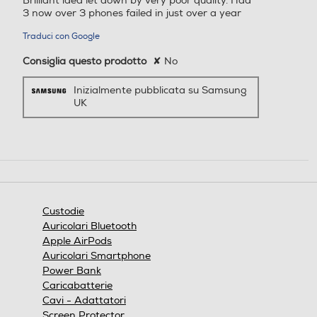
Brilliant idea let down by very poor quality. Had
di rimanere informato o eseguire semplici attività e
stelle.
3 now over 3 phones failed in just over a year
rispondere alle chiamate in arrivo senza dover aprire la
cover. Aggiungi un po 'di divertimento ai tuoi avvisi
Traduci con Google
impostando icone personalizzate per diversi contatti. Taca
interna Sia la parte posteriore che il display Infinity-O del
Consiglia questo prodotto
✘
No
tuo telefono sono coperti da questa custodia. Quando è
acceso, avvolge il telefono per proteggerlo da urti e colpi.
Inizialmente pubblicata su Samsung
UK
Custodie
Auricolari Bluetooth
Apple AirPods
Auricolari Smartphone
Power Bank
Caricabatterie
Cavi - Adattatori
Screen Protector