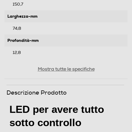
150,7
Larghezza-mm
74,8
Profondità-mm
12,8
Peso-Kg
Mostra tutte le specifiche
0,059
Descrizione Prodotto
Informazioni sulla sicurezza del prodotto
Clicca qui
LED per avere tutto
sotto controllo