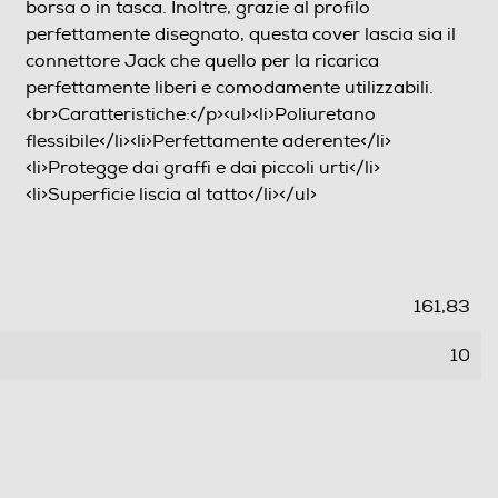
borsa o in tasca. Inoltre, grazie al profilo
perfettamente disegnato, questa cover lascia sia il
connettore Jack che quello per la ricarica
perfettamente liberi e comodamente utilizzabili.
<br>Caratteristiche:</p><ul><li>Poliuretano
flessibile</li><li>Perfettamente aderente</li>
<li>Protegge dai graffi e dai piccoli urti</li>
<li>Superficie liscia al tatto</li></ul>
161,83
10
0,02