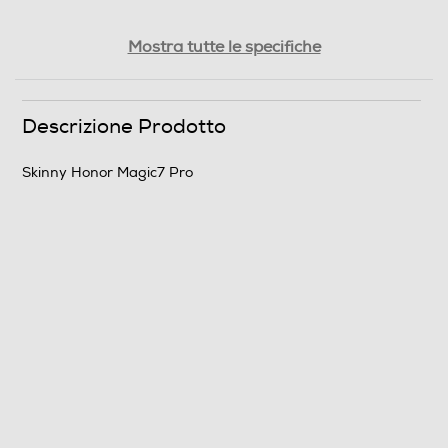
Peso-Kg
Mostra tutte le specifiche
0,02
Descrizione Prodotto
Informazioni sulla sicurezza del prodotto
Clicca qui
Skinny Honor Magic7 Pro