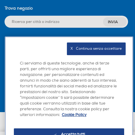
Trova negozio
INVIA
Seguici sui social
X   Continua senza accettare
Ci serviamo di queste tecnologie, anche di terze
parti, per offrirti una migliore esperienza di
navigazione, per personalizzare contenuti ed
Scarica la nostra app
annunci in modo che siano aderenti ai tuoi interessi,
fornirti funzionalità dei social media ed analizzare le
prestazioni del nostro sito. Selezionando
“Impostazioni cookie” ti sarà possibile determinare
quali cookie verranno utilizzati in base alle tue
preferenze. Consulta la nostra cookie policy per
ulteriori informazioni.
Cookie Policy
Euronics Italia SpA. Sede legale Via Montefeltro, 6/a 20156 Milano
Partita Iva, Codice Fiscale e iscrizione CCIAA Milano Monza Brianza Lodi
n. 13337170156. Codice intermediario SDI: HHBD9AK. Vendite soggette
Accetta tutti
agli Artt. 45 e ss del Codice del Consumo in tema di Diritti dei