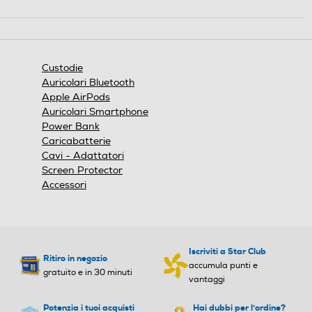
Questa
azione
aprirà
una
finestra
Custodie
modale.
Auricolari Bluetooth
Apple AirPods
Auricolari Smartphone
Power Bank
Caricabatterie
Cavi - Adattatori
Screen Protector
Accessori
Iscriviti a Star Club
Ritiro in negozio
accumula punti e
gratuito e in 30 minuti
vantaggi
Potenzia i tuoi acquisti
Hai dubbi per l'ordine?