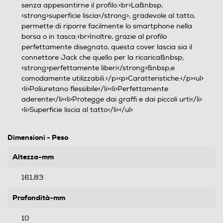
senza appesantirne il profilo.<br>La&nbsp;
<strong>superficie liscia</strong>, gradevole al tatto,
permette di riporre facilmente lo smartphone nella
borsa o in tasca.<br>Inoltre, grazie al profilo
perfettamente disegnato, questa cover lascia sia il
connettore Jack che quello per la ricarica&nbsp;
<strong>perfettamente liberi</strong>&nbsp;e
comodamente utilizzabili.</p><p>Caratteristiche:</p><ul>
<li>Poliuretano flessibile</li><li>Perfettamente
aderente</li><li>Protegge dai graffi e dai piccoli urti</li>
<li>Superficie liscia al tatto</li></ul>
Dimensioni - Peso
Altezza-mm
161,83
Profondità-mm
10