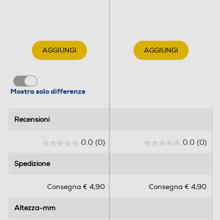
AGGIUNGI
AGGIUNGI
Mostra solo differenze
Recensioni
Recensioni
0.0
(0)
0.0
(0)
0
0
.
.
Spedizione
Spedizione
0
0
s
s
Consegna € 4,90
Consegna € 4,90
u
u
5
5
Altezza-mm
Altezza-mm
s
s
t
t