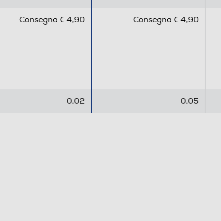
0
0
.
.
Consegna € 4,90
Consegna € 4,90
0
0
s
s
u
u
5
5
s
s
t
t
e
e
0,02
0,05
l
l
l
l
e
e
.
.