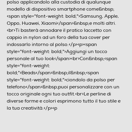
polso applicandolo alla custodia di qualunque
modello di dispositivo smartphone come&nbsp;
<span style="font-weight: bold;">Samsung, Apple,
Oppo, Huawei, Xiaomi</span>&nbsp;e molti altri.
<br>Ti basterà annodare il pratico laccetto con
cappio in nylon ad un foro della tua cover per
indossarlo intorno al polso.</p><p><span
style="font-weight: bold;">Aggiungi un tocco
personale al tuo look</span><br>Con&nbsp;<span
style="font-weight:
bold;">Beads</span>&nbsp;il&nbsp;<span
style="font-weight: bold;">ciondolo da polso per
telefono</span>&nbsp;puoi personalizzare con un
tocco originale ogni tuo outfit.<br>Le perline di
diverse forme e colori esprimono tutto il tuo stile e
la tua creatività.</p><p