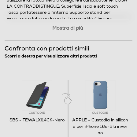
utilizzare la fotocamera o collegare il caricabatterie. COSA
LA CONTRADDISTINGUE: Superficie liscia e soft touch
Tasca portatessere all'interno Supporto stand per
visualizzare foto e video in tutta comodità Chiusura
magnetica Copri tasti e fori per fotocamera e connettori
Mostra di più
Confronta con prodotti simili
Scorri a destra per visualizzare altri prodotti
CUSTODIE
CUSTODIE
SBS - TEWALXI14CK-Nero
APPLE - Custodia in silicon
e per iPhone 16e-Blu inver
no