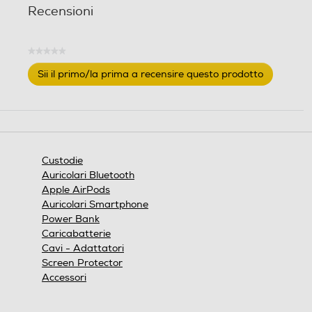
Recensioni
★★★★★
Nessuna
Sii il primo/la prima a recensire questo prodotto
valutazione
.
Questa
azione
aprirà
una
finestra
Custodie
modale.
Auricolari Bluetooth
Apple AirPods
Auricolari Smartphone
Power Bank
Caricabatterie
Cavi - Adattatori
Screen Protector
Accessori