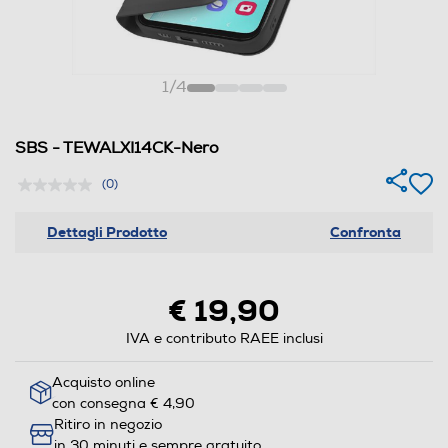
1
/
4
SBS - TEWALXI14CK-Nero
(0)
Dettagli Prodotto
Confronta
€ 19,90
IVA e contributo RAEE inclusi
Acquisto online
con consegna € 4,90
Ritiro in negozio
in 30 minuti e sempre gratuito