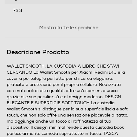
73,3
Profondità-mm
Mostra tutte le specifiche
10
Peso-Kg
Descrizione Prodotto
0,08
WALLET SMOOTH: LA CUSTODIA A LIBRO CHE STAVI
CERCANDO La Wallet Smooth per Xiaomi Redmi 14C è la
Informazioni sulla sicurezza del prodotto
cover a portafoglio perfetta per chi cerca eleganza,
praticità e protezione per il proprio cellulare. Realizzata
Clicca qui
con materiali di alta qualità, offre un'esperienza unica
grazie alle sue peculiarità e al design moderno. DESIGN
ELEGANTE E SUPERFICIE SOFT TOUCH La custodia
Wallet Smooth si distingue per la sua superficie liscia e soft
touch, che non solo offre una sensazione piacevole al tatto,
ma aggiunge anche un tocco di raffinatezza al tuo
dispositivo. Il design minimal rende questa custodia book
particolarmente comoda soprattutto in tasca. TASCA