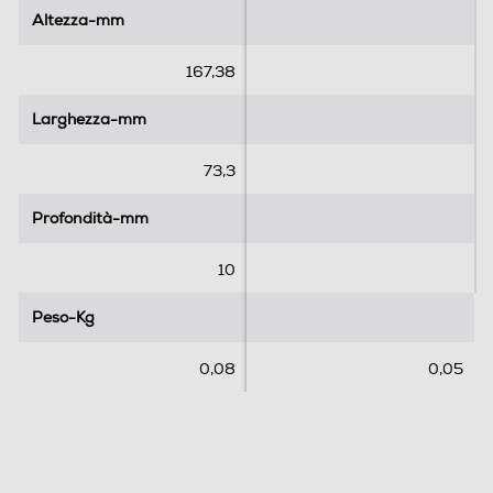
5
5
Altezza-mm
Altezza-mm
s
s
t
t
e
e
167,38
l
l
l
l
Larghezza-mm
Larghezza-mm
e
e
.
.
73,3
Profondità-mm
Profondità-mm
10
Peso-Kg
Peso-Kg
0,08
0,05