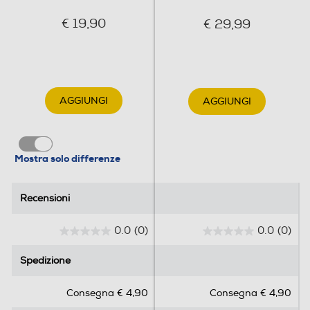
€ 19,90
€ 29,99
AGGIUNGI
AGGIUNGI
Mostra solo differenze
Recensioni
Recensioni
0.0
(0)
0.0
(0)
0
0
.
.
Spedizione
Spedizione
0
0
s
s
Consegna € 4,90
Consegna € 4,90
u
u