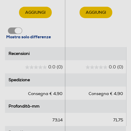
AGGIUNGI
AGGIUNGI
Mostra solo differenze
Recensioni
Recensioni
0.0
(0)
0.0
(0)
0
0
.
.
Spedizione
Spedizione
0
0
s
s
Consegna € 4,90
Consegna € 4,90
u
u
5
5
Profondità-mm
Profondità-mm
s
s
t
t
e
e
73,14
71,75
l
l