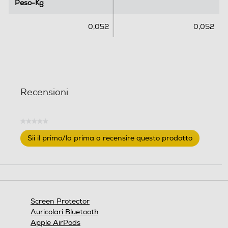
l
l
Peso-Kg
Peso-Kg
e
e
.
.
0,052
0,052
Recensioni
★★★★★
Nessuna
Sii il primo/la prima a recensire questo prodotto
valutazione
.
Questa
azione
aprirà
una
finestra
Screen Protector
modale.
Auricolari Bluetooth
Apple AirPods