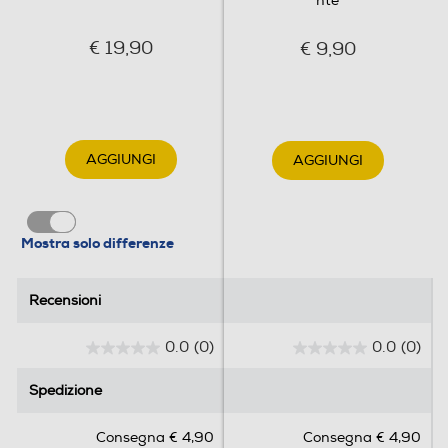
nte
€ 19,90
€ 9,90
AGGIUNGI
AGGIUNGI
Mostra solo differenze
Recensioni
Recensioni
0.0
(0)
0.0
(0)
0
0
.
.
Spedizione
Spedizione
0
0
s
s
Consegna € 4,90
Consegna € 4,90
u
u