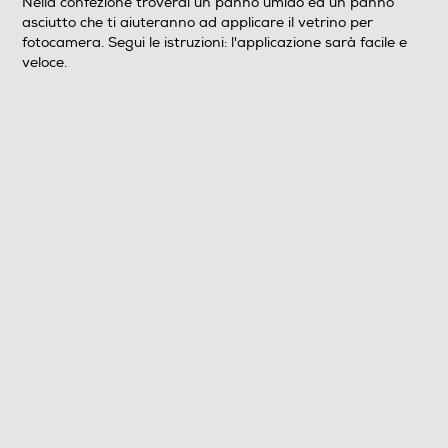
Nella confezione troverai un panno umido ed un panno
asciutto che ti aiuteranno ad applicare il vetrino per
fotocamera. Segui le istruzioni: l'applicazione sarà facile e
veloce.