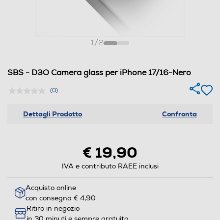
1
/
2
SBS - D3O Camera glass per iPhone 17/16-Nero
(0)
Dettagli Prodotto
Confronta
€ 19,90
IVA e contributo RAEE inclusi
Acquisto online
con consegna € 4,90
Ritiro in negozio
in 30 minuti e sempre gratuito