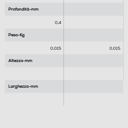
5
5
Profondità-mm
Profondità-mm
s
s
t
t
e
e
0,4
l
l
l
l
Peso-Kg
Peso-Kg
e
e
.
.
0,015
0,015
Altezza-mm
Altezza-mm
Larghezza-mm
Larghezza-mm