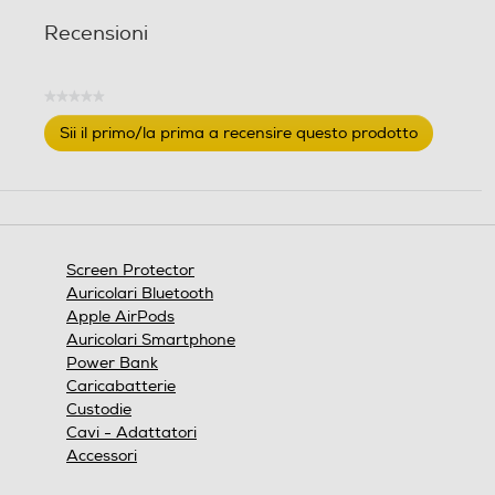
Recensioni
★★★★★
Nessuna
Sii il primo/la prima a recensire questo prodotto
valutazione
.
Questa
azione
aprirà
una
finestra
Screen Protector
modale.
Auricolari Bluetooth
Apple AirPods
Auricolari Smartphone
Power Bank
Caricabatterie
Custodie
Cavi - Adattatori
Accessori