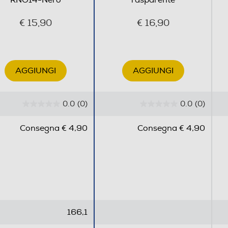
RNO14-Nero
rasparente
€ 15,90
€ 16,90
AGGIUNGI
AGGIUNGI
0.0
(0)
0.0
(0)
0
0
.
.
Consegna € 4,90
Consegna € 4,90
0
0
s
s
u
u
5
5
s
s
t
t
e
e
166,1
l
l