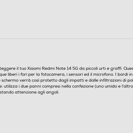
oteggere il tuo Xiaomi Redmi Note 14 5G da piccoli urti e graffi. Qu
iberi i fori per la fotocamera, i sensori ed il microfono. I bordi i
schermo verrà così protetto dagli impatti e dalle infiltrazioni di p
: utilizza i due panni compresi nella confezione (uno umido e l’alt
estando attenzione agli angoli.