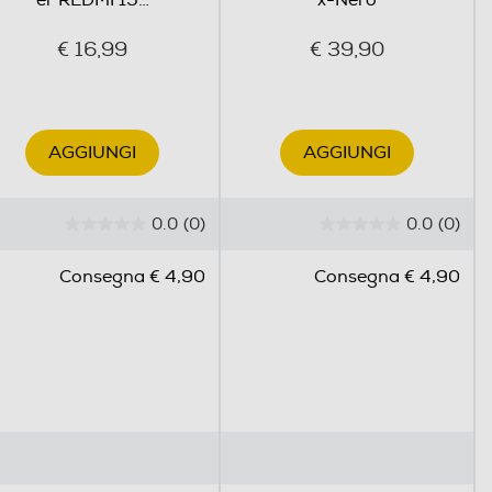
er REDMI 15
…
x-Nero
€ 16,99
€ 39,90
AGGIUNGI
AGGIUNGI
0.0
(0)
0.0
(0)
0
0
.
.
Consegna € 4,90
Consegna € 4,90
0
0
s
s
u
u
5
5
s
s
t
t
e
e
l
l