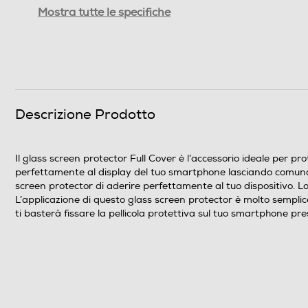
Informazioni sulla sicurezza del prodotto
Mostra tutte le specifiche
Clicca qui
Descrizione Prodotto
Il glass screen protector Full Cover è l’accessorio ideale per pr
perfettamente al display del tuo smartphone lasciando comunque l
screen protector di aderire perfettamente al tuo dispositivo. Lo 
L’applicazione di questo glass screen protector è molto semplice
ti basterà fissare la pellicola protettiva sul tuo smartphone pr