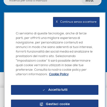
INVIA
Seguici sui social
X   Continua senza accettare
Ci serviamo di queste tecnologie, anche di terze
parti, per offrirti una migliore esperienza di
navigazione, per personalizzare contenuti ed
Scarica la nostra app
annunci in modo che siano aderenti ai tuoi interessi,
fornirti funzionalità dei social media ed analizzare le
prestazioni del nostro sito. Selezionando
“Impostazioni cookie” ti sarà possibile determinare
quali cookie verranno utilizzati in base alle tue
preferenze. Consulta la nostra cookie policy per
ulteriori informazioni.
Cookie Policy
Euronics Italia SpA. Sede legale Via Montefeltro, 6/a 20156 Milano
Partita Iva, Codice Fiscale e iscrizione CCIAA Milano Monza Brianza Lodi
n. 13337170156. Codice intermediario SDI: HHBD9AK. Vendite soggette
Accetta tutti
agli Artt. 45 e ss del Codice del Consumo in tema di Diritti dei
Consumatori.
€ 24,90
Gestisci cookie