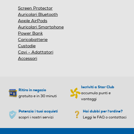
finestra
Screen Protector
modale.
Auricolari Bluetooth
Apple AirPods
Auricolari Smartphone
Power Bank
Caricabatterie
Custodie
Cavi - Adattatori
Accessori
Iscriviti a Star Club
Ritiro in negozio
accumula punti e
gratuito e in 30 minuti
vantaggi
Potenzia i tuoi acquisti
Hai dubbi per l'ordine?
scopri i nostri servizi
Leggi le FAQ o contattaci