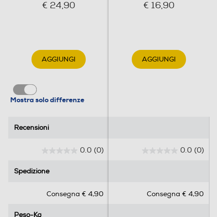
€ 24,90
€ 16,90
AGGIUNGI
AGGIUNGI
Mostra solo differenze
Recensioni
Recensioni
0.0
(0)
0.0
(0)
0
0
.
.
Spedizione
Spedizione
0
0
s
s
Consegna € 4,90
Consegna € 4,90
u
u
5
5
Peso-Kg
Peso-Kg
s
s