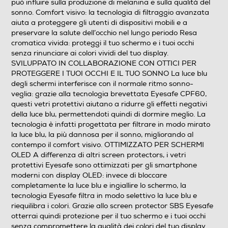
può influire sulla produzione di melanina e sulla qualità del
sonno. Comfort visivo: la tecnologia di filtraggio avanzata
aiuta a proteggere gli utenti di dispositivi mobili e a
preservare la salute dell’occhio nel lungo periodo Resa
cromatica vivida: proteggi il tuo schermo e i tuoi occhi
senza rinunciare ai colori vividi del tuo display.
SVILUPPATO IN COLLABORAZIONE CON OTTICI PER
PROTEGGERE I TUOI OCCHI E IL TUO SONNO La luce blu
degli schermi interferisce con il normale ritmo sonno-
veglia: grazie alla tecnologia brevettata Eyesafe CPF60,
questi vetri protettivi aiutano a ridurre gli effetti negativi
della luce blu, permettendoti quindi di dormire meglio. La
tecnologia è infatti progettata per filtrare in modo mirato
la luce blu, la più dannosa per il sonno, migliorando al
contempo il comfort visivo. OTTIMIZZATO PER SCHERMI
OLED A differenza di altri screen protectors, i vetri
protettivi Eyesafe sono ottimizzati per gli smartphone
moderni con display OLED: invece di bloccare
completamente la luce blu e ingiallire lo schermo, la
tecnologia Eyesafe filtra in modo selettivo la luce blu e
riequilibra i colori. Grazie allo screen protector SBS Eyesafe
otterrai quindi protezione per il tuo schermo e i tuoi occhi
senza compromettere la qualità dei colori del tuo display.