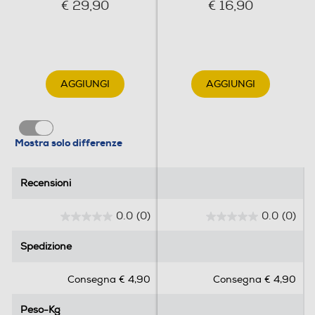
€ 29,90
€ 16,90
AGGIUNGI
AGGIUNGI
Mostra solo differenze
Recensioni
Recensioni
0.0
(0)
0.0
(0)
0
0
.
.
Spedizione
Spedizione
0
0
s
s
Consegna € 4,90
Consegna € 4,90
u
u
5
5
Peso-Kg
Peso-Kg
s
s