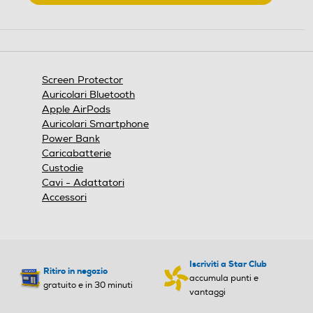
.
Questa
azione
aprirà
una
finestra
Screen Protector
modale.
Auricolari Bluetooth
Apple AirPods
Auricolari Smartphone
Power Bank
Caricabatterie
Custodie
Cavi - Adattatori
Accessori
Iscriviti a Star Club
Ritiro in negozio
accumula punti e
gratuito e in 30 minuti
vantaggi