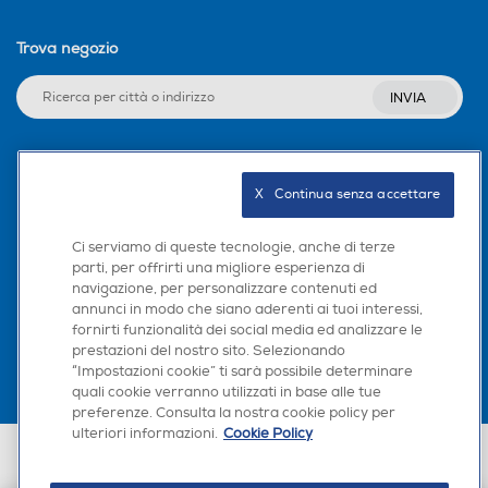
Trova negozio
INVIA
Seguici sui social
X   Continua senza accettare
Ci serviamo di queste tecnologie, anche di terze
parti, per offrirti una migliore esperienza di
navigazione, per personalizzare contenuti ed
Scarica la nostra app
annunci in modo che siano aderenti ai tuoi interessi,
fornirti funzionalità dei social media ed analizzare le
prestazioni del nostro sito. Selezionando
“Impostazioni cookie” ti sarà possibile determinare
quali cookie verranno utilizzati in base alle tue
preferenze. Consulta la nostra cookie policy per
ulteriori informazioni.
Cookie Policy
Euronics Italia SpA. Sede legale Via Montefeltro, 6/a 20156 Milano
Partita Iva, Codice Fiscale e iscrizione CCIAA Milano Monza Brianza Lodi
n. 13337170156. Codice intermediario SDI: HHBD9AK. Vendite soggette