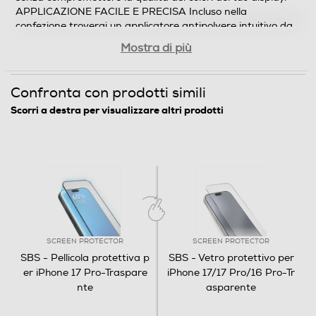
APPLICAZIONE FACILE E PRECISA Incluso nella
confezione troverai un applicatore antipolvere intuitivo da
usare, che ti permetterà di applicare lo screen protector al
Mostra di più
tuo dispositivo in modo semplice e veloce, evitando la
formazione di bolle d’aria. Grazie a questo applicatore
otterrai un risultato professionale anche a casa.
Confronta con prodotti simili
Scorri a destra per visualizzare altri prodotti
SCREEN PROTECTOR
SCREEN PROTECTOR
SBS - Pellicola protettiva p
SBS - Vetro protettivo per
er iPhone 17 Pro-Traspare
iPhone 17/17 Pro/16 Pro-Tr
nte
asparente