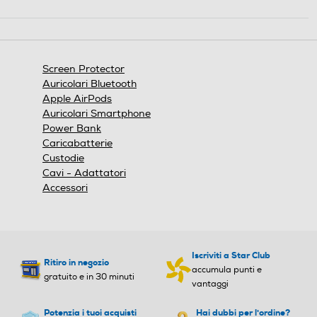
Questa
azione
aprirà
una
finestra
Screen Protector
modale.
Auricolari Bluetooth
Apple AirPods
Auricolari Smartphone
Power Bank
Caricabatterie
Custodie
Cavi - Adattatori
Accessori
Iscriviti a Star Club
Ritiro in negozio
accumula punti e
gratuito e in 30 minuti
vantaggi
Potenzia i tuoi acquisti
Hai dubbi per l'ordine?