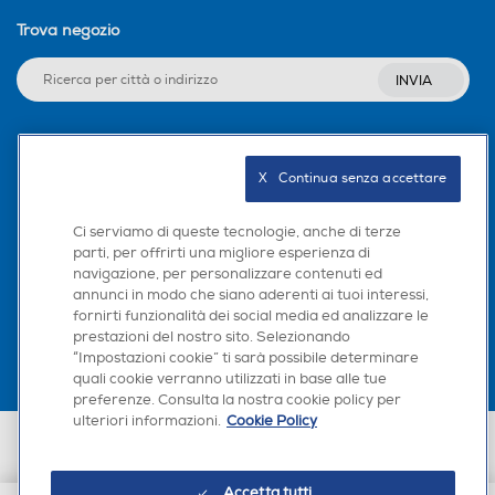
Trova negozio
INVIA
Seguici sui social
X   Continua senza accettare
Ci serviamo di queste tecnologie, anche di terze
parti, per offrirti una migliore esperienza di
navigazione, per personalizzare contenuti ed
Scarica la nostra app
annunci in modo che siano aderenti ai tuoi interessi,
fornirti funzionalità dei social media ed analizzare le
prestazioni del nostro sito. Selezionando
“Impostazioni cookie” ti sarà possibile determinare
quali cookie verranno utilizzati in base alle tue
preferenze. Consulta la nostra cookie policy per
ulteriori informazioni.
Cookie Policy
Euronics Italia SpA. Sede legale Via Montefeltro, 6/a 20156 Milano
Partita Iva, Codice Fiscale e iscrizione CCIAA Milano Monza Brianza Lodi
n. 13337170156. Codice intermediario SDI: HHBD9AK. Vendite soggette
Accetta tutti
agli Artt. 45 e ss del Codice del Consumo in tema di Diritti dei