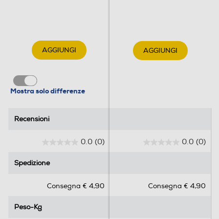
AGGIUNGI
AGGIUNGI
Mostra solo differenze
Recensioni
Recensioni
0.0
(0)
0.0
(0)
0
0
.
.
Spedizione
Spedizione
0
0
s
s
Consegna € 4,90
Consegna € 4,90
u
u
5
5
Peso-Kg
Peso-Kg
s
s
t
t