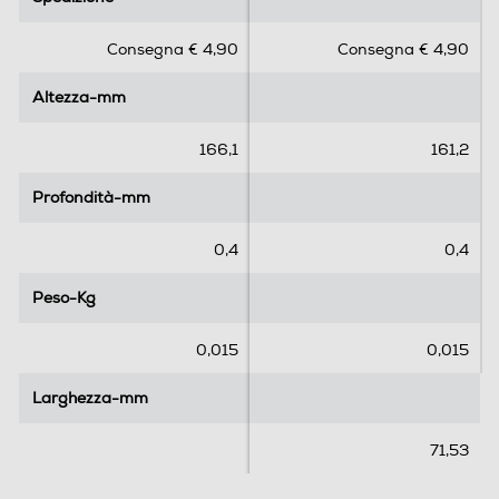
0
0
s
s
Consegna € 4,90
Consegna € 4,90
u
u
5
5
Altezza-mm
Altezza-mm
s
s
t
t
e
e
166,1
161,2
l
l
l
l
Profondità-mm
Profondità-mm
e
e
.
.
0,4
0,4
Peso-Kg
Peso-Kg
0,015
0,015
Larghezza-mm
Larghezza-mm
71,53