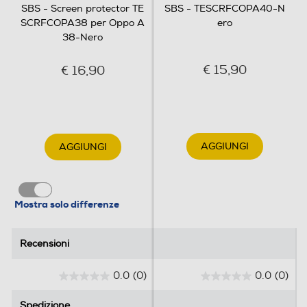
SBS - Screen protector TE
SBS - TESCRFCOPA40-N
SCRFCOPA38 per Oppo A
ero
38-Nero
€ 15,90
€ 16,90
AGGIUNGI
AGGIUNGI
Mostra solo differenze
Recensioni
Recensioni
0.0
(0)
0.0
(0)
0
0
.
.
Spedizione
Spedizione