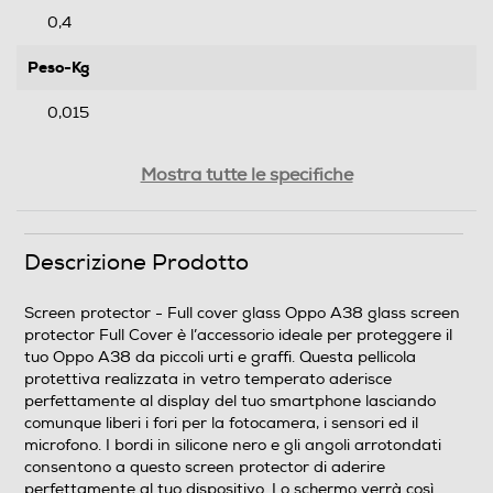
0,4
Peso-Kg
0,015
Informazioni sulla sicurezza del prodotto
Mostra tutte le specifiche
Clicca qui
Descrizione Prodotto
Screen protector - Full cover glass Oppo A38 glass screen
protector Full Cover è l’accessorio ideale per proteggere il
tuo Oppo A38 da piccoli urti e graffi. Questa pellicola
protettiva realizzata in vetro temperato aderisce
perfettamente al display del tuo smartphone lasciando
comunque liberi i fori per la fotocamera, i sensori ed il
microfono. I bordi in silicone nero e gli angoli arrotondati
consentono a questo screen protector di aderire
perfettamente al tuo dispositivo. Lo schermo verrà così