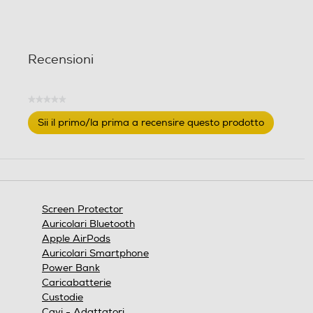
Recensioni
★★★★★
Nessuna
Sii il primo/la prima a recensire questo prodotto
valutazione
.
Questa
azione
aprirà
una
finestra
Screen Protector
modale.
Auricolari Bluetooth
Apple AirPods
Auricolari Smartphone
Power Bank
Caricabatterie
Custodie
Cavi - Adattatori