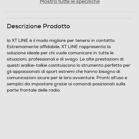
Mostra tutte le specifiche
33
Peso-Kg
Descrizione Prodotto
0,93
la XT LINE è il modo migliore per tenersi in contatto.
Estremamente affidabile, XT LINE rappresenta la
Informazioni sulla sicurezza del prodotto
soluzione ideale per chi vuole comunicare in tutte le
situazioni, professionali e di svago. Le alte prestazioni di
Clicca qui
questi walkie-talkie costituiscono lo strumento perfetto per
gli appassionati di sport estremi che hanno bisogno di
comunicazioni sicure per le loro avventure. Pronti all’uso e
semplici da impostare grazie ai comandi posizionati sulla
parte frontale delle radio.