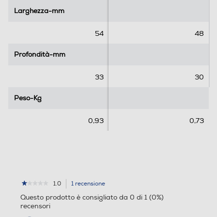
l
l
Larghezza-mm
Larghezza-mm
e
e
.
.
54
48
1
r
Profondità-mm
Profondità-mm
e
c
33
30
e
n
Peso-Kg
Peso-Kg
s
i
0,93
0,73
o
n
e
1.0
1 recensione
L'azione
★★★★★
★★★★★
1
porterà
Questo prodotto è consigliato da 0 di 1 (0%)
su
alla
recensori
5
pagina
stelle.