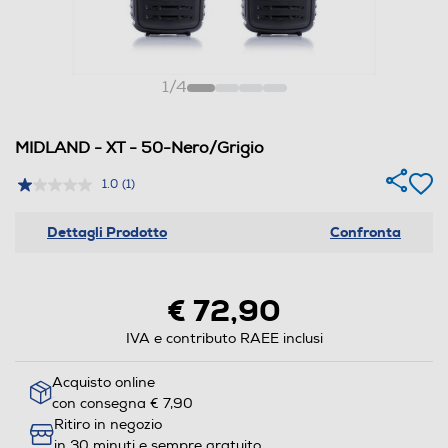
1
/
4
MIDLAND - XT - 50-Nero/Grigio
1.0
(1)
Dettagli Prodotto
Confronta
€ 72,90
IVA e contributo RAEE inclusi
Acquisto online
con consegna € 7,90
Ritiro in negozio
in 30 minuti e sempre gratuito