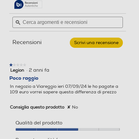
delle
Leggi
recensioni.
recensioni
per
Cerca
Cerca
MIDLAND
argomenti
ϙ
argoment
-
XT
e
e
-
recensioni
recensio
50-
Nero/Grigio
Recensioni
Scrivi una recensione
.
Questa
azione
aprirà
★★★★★
★★★★★
una
·
2 anni fa
Legion
1
finestra
su
Poco raggio
modale.
5
In negozio a Viareggio ieri 07/09/24 le ho pagate a
stelle.
109 euro vorrei sapere questa differenza di prezzo
Consiglia questo prodotto
✘
No
Qualità del prodotto
Qualità
del