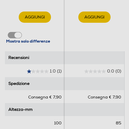
AGGIUNGI
AGGIUNGI
Mostra solo differenze
Recensioni
Recensioni
1.0
(1)
0.0
(0)
1
0
.
.
Spedizione
Spedizione
0
0
s
s
Consegna € 7,90
Consegna € 7,90
u
u
5
5
Altezza-mm
Altezza-mm
s
s
t
t
e
e
100
85
l
l