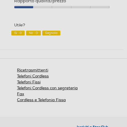
Rapporto qualità/prezzo
prodotto,
3
Rapporto
su
qualità/prezzo,
5
1
Utile?
su
5
Sì ·
0
No ·
0
Segnala
Ricetrasmittenti
Telefoni Cordless
Telefoni Fissi
Telefoni Cordless con segreteria
Fax
Cordless e Telefonia Fissa
Iscriviti a Star Club