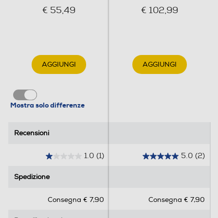
€ 55,49
€ 102,99
AGGIUNGI
AGGIUNGI
Mostra solo differenze
Recensioni
Recensioni
1.0
(1)
5.0
(2)
1
5
.
.
Spedizione
Spedizione
0
0
s
s
Consegna € 7,90
Consegna € 7,90
u
u
5
5