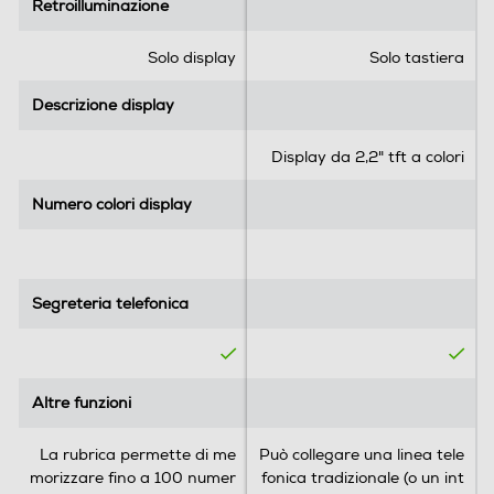
Retroilluminazione
Retroilluminazione
s
s
t
t
e
e
Solo display
Solo tastiera
l
l
l
l
Descrizione display
Descrizione display
e
e
.
.
Display da 2,2" tft a colori
1
2
r
r
Numero colori display
Numero colori display
e
e
c
c
e
e
n
n
Segreteria telefonica
Segreteria telefonica
s
s
i
i
o
o
n
n
Altre funzioni
e
Altre funzioni
i
La rubrica permette di me
Può collegare una linea tele
morizzare fino a 100 numer
fonica tradizionale (o un int