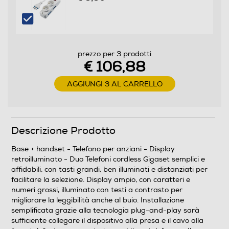
Autonomia conversazione-h
14
prezzo per 3 prodotti
Dimensioni - Peso
€ 106,88
Peso-Kg
AGGIUNGI 3 AL CARRELLO
0,3
Descrizione Prodotto
Informazioni sulla sicurezza del prodotto
Base + handset - Telefono per anziani - Display
Clicca qui
retroilluminato - Duo Telefoni cordless Gigaset semplici e
affidabili, con tasti grandi, ben illuminati e distanziati per
facilitare la selezione. Display ampio, con caratteri e
numeri grossi, illuminato con testi a contrasto per
migliorare la leggibilità anche al buio. Installazione
semplificata grazie alla tecnologia plug-and-play sarà
sufficiente collegare il dispositivo alla presa e il cavo alla