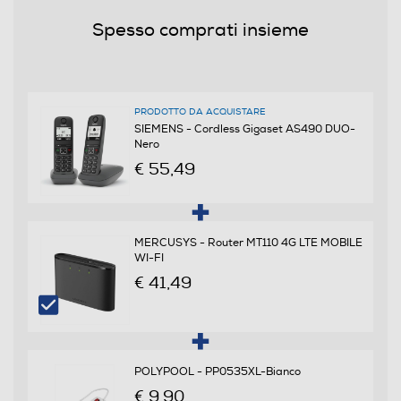
Solo display
Spesso comprati insieme
Funzioni
Segreteria telefonica
PRODOTTO DA ACQUISTARE
SIEMENS - Cordless Gigaset AS490 DUO-
Nero
€ 55,49
Altre funzioni
La rubrica permette di memorizzare fino a 100 numeri
di telefono, mentre ai tasti da 2 a 9 è possibile collegare
MERCUSYS - Router MT110 4G LTE MOBILE
i contatti più importanti, per averli sempre a portata di
WI-FI
mano.
€ 41,49
Gestione energetica
Autonomia in attesa-h
POLYPOOL - PP0535XL-Bianco
180
€ 9,90