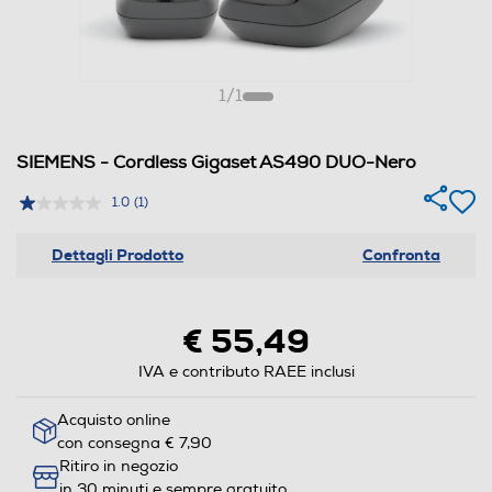
1
/
1
SIEMENS - Cordless Gigaset AS490 DUO-Nero
1.0
(1)
Dettagli Prodotto
Confronta
€ 55,49
IVA e contributo RAEE inclusi
Acquisto online
con consegna € 7,90
Ritiro in negozio
in 30 minuti e sempre gratuito