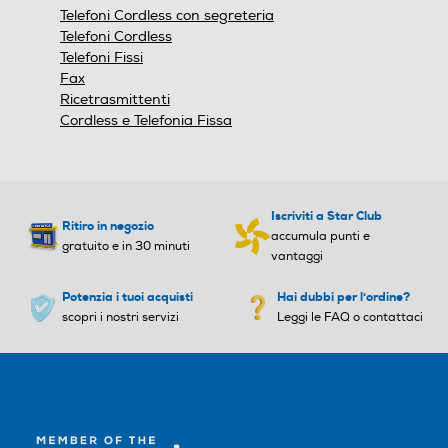
Telefoni Cordless con segreteria
Funzione chiamate interne
Funzione chiamate interne
Telefoni Cordless
Telefoni Fissi
Fax
Ricetrasmittenti
Funzione SMS
Funzione SMS
Cordless e Telefonia Fissa
Vibrazione
Vibrazione
Iscriviti a Star Club
Ritiro in negozio
accumula punti e
gratuito e in 30 minuti
vantaggi
Autonomia in attesa-h
Autonomia in attesa-h
Potenzia i tuoi acquisti
Hai dubbi per l'ordine?
scopri i nostri servizi
Leggi le FAQ o contattaci
180
320
Autonomia conversazione-
Autonomia conversazione-
h
h