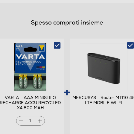
Spesso comprati insieme
VARTA - AAA MINISTILO
MERCUSYS - Router MT110 4
RECHARGE ACCU RECYCLED
LTE MOBILE WI-FI
X4 800 MAH
display alfanumerico con menu' intuitivo
1
Monocromatico