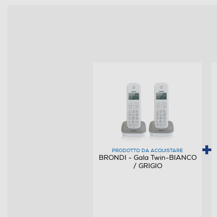
Lettore SIM
Voice over IP
Vibrazione
Controllo volume
Connettività
Bluetooth
USB
PRODOTTO DA ACQUISTARE
BRONDI - Gala Twin-BIANCO
/ GRIGIO
Display
Descrizione display
Numero colori display