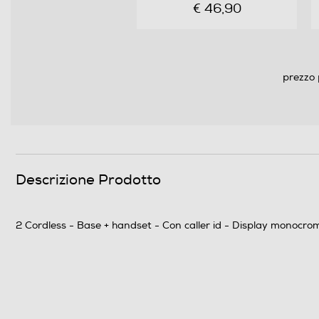
€ 46,90
Retroilluminazione
Funzioni
prezzo 
Viva voce
Identificazione chiamante
Segreteria telefonica
Descrizione Prodotto
Numero toni suoneria
Suonerie polifoniche
2 Cordless - Base + handset - Con caller id - Display monocro
MMS
Funzione SMS