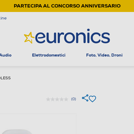
PARTECIPA AL CONCORSO ANNIVERSARIO
ine
 Audio
Elettrodomestici
Foto, Video, Droni
DLESS
(0)