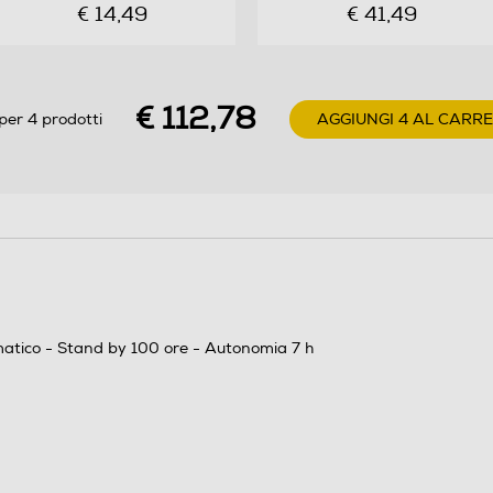
€ 14,49
€ 41,49
€ 112,78
per 4 prodotti
AGGIUNGI 4 AL CARR
5
matico - Stand by 100 ore - Autonomia 7 h
ECO DECT : gestione intelligente della potenza