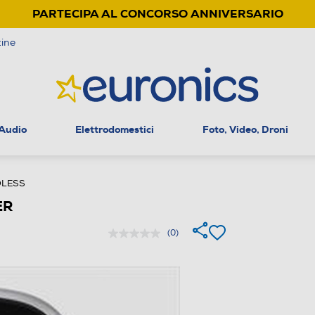
PARTECIPA AL CONCORSO ANNIVERSARIO
ine
 Audio
Elettrodomestici
Foto, Video, Droni
DLESS
ER
(0)