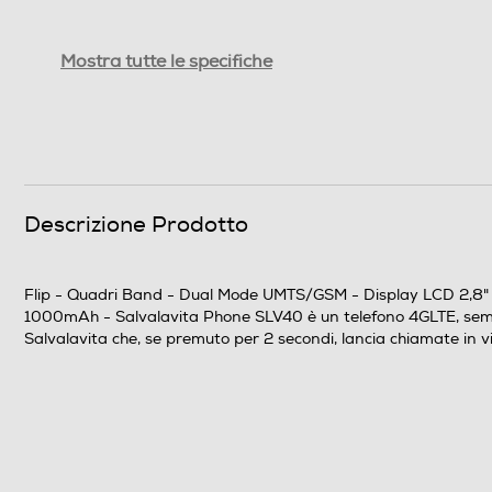
Display
Mostra tutte le specifiche
Dimensioni display
Tipo di display
Tecnologia schermo
Descrizione Prodotto
Touchscreen
Flip - Quadri Band - Dual Mode UMTS/GSM - Display LCD 2,8" - 
Risoluzione
1000mAh - Salvalavita Phone SLV40 è un telefono 4GLTE, semplice
Salvalavita che, se premuto per 2 secondi, lancia chiamate i
Doppio display
Sistema Operativo - Processore
Sistema operativo