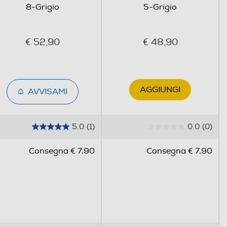
8-Grigio
5-Grigio
€ 52,90
€ 48,90
AGGIUNGI
AVVISAMI
5.0
(1)
0.0
(0)
5
0
.
.
Consegna € 7,90
Consegna € 7,90
0
0
s
s
u
u
5
5
s
s
t
t