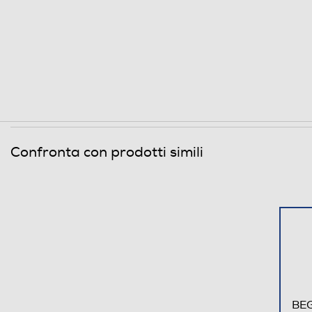
Bluetooth
Porta USB
Tipo USB
Funzioni
Tecnologia NFC
Confronta con prodotti simili
Lettore MP3
Registrazione vocale
Comandi vocali
Viva voce
Radio integrata
BEG