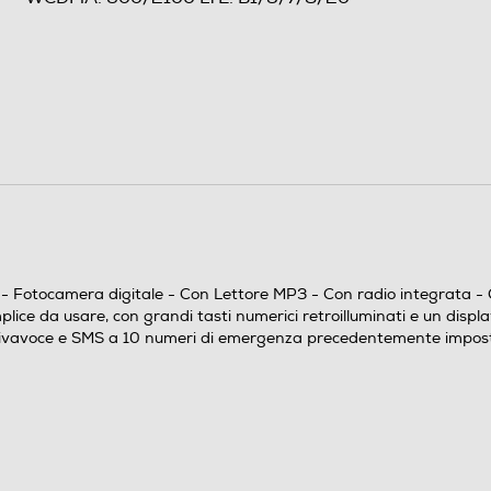
2,8
LCD
Fotocamera digitale - Con Lettore MP3 - Con radio integrata - Con
2,8
 da usare, con grandi tasti numerici retroilluminati e un display 
n vivavoce e SMS a 10 numeri di emergenza precedentemente impost
Proprietario