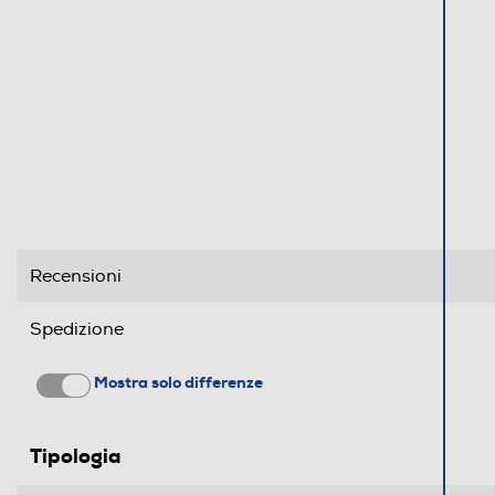
Vibrazione
Compatibilità 3D
Altre funzioni
Recensioni
Standard
Spedizione
4G-LTE
Mostra solo differenze
UMTS
Tipologia
WLAN